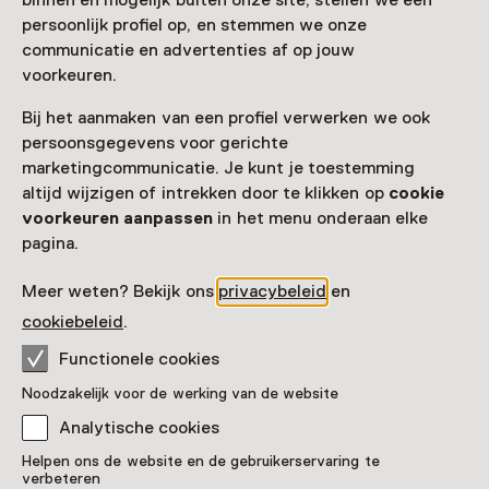
binnen en mogelijk buiten onze site, stellen we een
persoonlijk profiel op, en stemmen we onze
Toon beschikbaarheid
communicatie en advertenties af op jouw
voorkeuren.
Locatie
Bij het aanmaken van een profiel verwerken we ook
Paleis Het Loo
persoonsgegevens voor gerichte
Koninklijk Park 16
marketingcommunicatie. Je kunt je toestemming
7315 JA Apeldoorn
altijd wijzigen of intrekken door te klikken op
cookie
Route plannen
Opent in een nieuw tabblad
voorkeuren aanpassen
in het menu onderaan elke
055 - 57 72 400
pagina.
Vandaag open van 10:00 tot 17:00 uur
Meer weten? Bekijk ons
privacybeleid
en
Meer openingstijden
cookiebeleid
.
Functionele cookies
Noodzakelijk voor de werking van de website
Zien & doen in Paleis
Analytische cookies
Het Loo
Helpen ons de website en de gebruikerservaring te
verbeteren