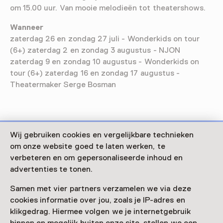
om 15.00 uur. Van mooie melodieën tot theatershows.
Wanneer
zaterdag 26 en zondag 27 juli - Wonderkids on tour
(6+) zaterdag 2 en zondag 3 augustus - NJON
zaterdag 9 en zondag 10 augustus - Wonderkids on
tour (6+) zaterdag 16 en zondag 17 augustus -
Theatermaker Serge Bosman
Wij gebruiken cookies en vergelijkbare technieken
om onze website goed te laten werken, te
Deze activiteit is afgelopen. Je kunt hier niet
verbeteren en om gepersonaliseerde inhoud en
meer aan deelnemen.
advertenties te tonen.
Bekijk alle actuele activiteiten op
Zien & doen
Samen met vier partners verzamelen we via deze
cookies informatie over jou, zoals je IP-adres en
Datum
klikgedrag. Hiermee volgen we je internetgebruik
20 juli 2024 t/m 17 augustus 2025