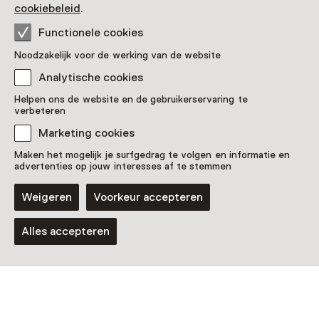
cookiebeleid
.
Activiteit
Monumententour door het mooie
Functionele cookies
landschap van West-Friesland
Noodzakelijk voor de werking van de website
15 augustus t/m 13 september, meerdere
Analytische cookies
opties
Helpen ons de website en de gebruikerservaring te
verbeteren
Marketing cookies
Maken het mogelijk je surfgedrag te volgen en informatie en
advertenties op jouw interesses af te stemmen
Weigeren
Voorkeur accepteren
Alles accepteren
Speurtocht
Kinderspeurtocht – Keuzes in
Almersdorp
T/m 31 december van 10 tot 17:30 uur
Voor 0 t/m 4 jaar