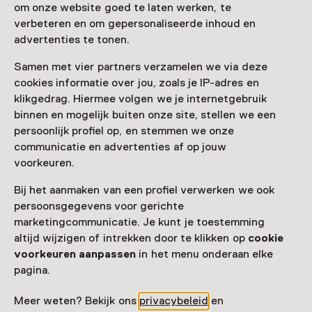
om onze website goed te laten werken, te
Vandaag open tot 17:30 uur
verbeteren en om gepersonaliseerde inhoud en
Meer openingstijden
advertenties te tonen.
Samen met vier partners verzamelen we via deze
cookies informatie over jou, zoals je IP-adres en
klikgedrag. Hiermee volgen we je internetgebruik
Zien & doen in
binnen en mogelijk buiten onze site, stellen we een
persoonlijk profiel op, en stemmen we onze
Oorlogsmuseum
communicatie en advertenties af op jouw
Medemblik
voorkeuren.
Bij het aanmaken van een profiel verwerken we ook
persoonsgegevens voor gerichte
marketingcommunicatie. Je kunt je toestemming
altijd wijzigen of intrekken door te klikken op
cookie
voorkeuren aanpassen
in het menu onderaan elke
pagina.
Meer weten? Bekijk ons
privacybeleid
en