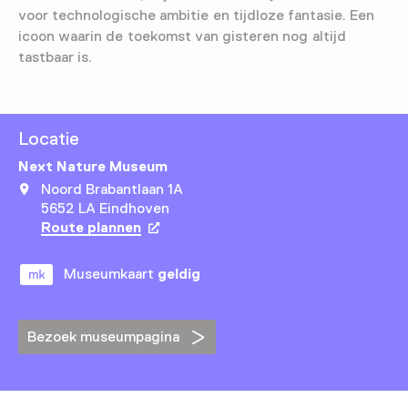
voor technologische ambitie en tijdloze fantasie. Een
icoon waarin de toekomst van gisteren nog altijd
tastbaar is.
Locatie
Next Nature Museum
Noord Brabantlaan 1A
5652 LA Eindhoven
Route plannen
Opent in een nieuw tabblad
Museumkaart
geldig
Bezoek museumpagina