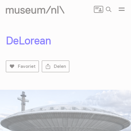
Zoeken
DeLorean
Favoriet
Delen