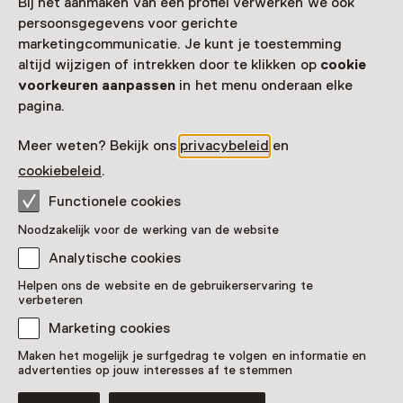
Bij het aanmaken van een profiel verwerken we ook
persoonsgegevens voor gerichte
marketingcommunicatie. Je kunt je toestemming
altijd wijzigen of intrekken door te klikken op
cookie
voorkeuren aanpassen
in het menu onderaan elke
pagina.
Meer weten? Bekijk ons
privacybeleid
en
cookiebeleid
.
Functionele cookies
Noodzakelijk voor de werking van de website
Analytische cookies
Meetinstrumenten
Helpen ons de website en de gebruikerservaring te
verbeteren
Pronkstuk
Marketing cookies
Toekomstmuseum GeoFort, Herwijnen
Maken het mogelijk je surfgedrag te volgen en informatie en
advertenties op jouw interesses af te stemmen