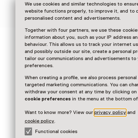
symbool staan voor technologische ambitie en 
We use cookies and similar technologies to ensur
icoon waarin de toekomst van gisteren nog alti
website functions properly, to improve it, and to o
personalised content and advertisements.
Together with four partners, we use these cookies
information about you, such as your IP address an
See and Do in Next Nat
behaviour. This allows us to track your internet u
and possibly outside our site, create a personal pr
Museum
tailor our communications and advertisements to
preferences.
When creating a profile, we also process personal
targeted marketing communications. You can cha
withdraw your consent at any time by clicking o
cookie preferences
in the menu at the bottom of
Want to know more? View our
privacy policy
and
cookie policy
.
Functional cookies