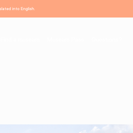
lated into English.
Find a museum
Museum Pass
Questions?