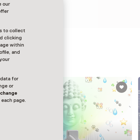
tijdloze fantasie. Een
e our
jd tastbaar is.
ffer
 to collect
d clicking
ure
sage within
ofile, and
 your
 data for
nge or
n
change
 each page.