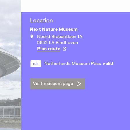
Location
Next Nature Museum
Noord Brabantlaan 1A
5652 LA Eindhoven
Plan route
Opens in a new tab
Netherlands Museum Pass
valid
Visit museum page