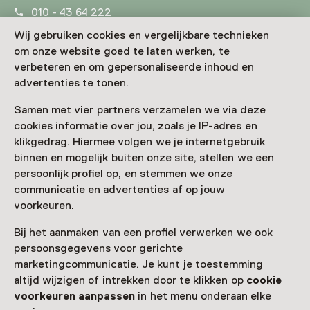
010 - 43 64 222
Wij gebruiken cookies en vergelijkbare technieken
Vandaag open tot 17:00 uur
om onze website goed te laten werken, te
Meer openingstijden
verbeteren en om gepersonaliseerde inhoud en
advertenties te tonen.
Samen met vier partners verzamelen we via deze
Zien & doen in
cookies informatie over jou, zoals je IP-adres en
klikgedrag. Hiermee volgen we je internetgebruik
Natuurhistorisch
binnen en mogelijk buiten onze site, stellen we een
persoonlijk profiel op, en stemmen we onze
Museum Rotterdam
communicatie en advertenties af op jouw
voorkeuren.
Bij het aanmaken van een profiel verwerken we ook
persoonsgegevens voor gerichte
marketingcommunicatie. Je kunt je toestemming
altijd wijzigen of intrekken door te klikken op
cookie
voorkeuren aanpassen
in het menu onderaan elke