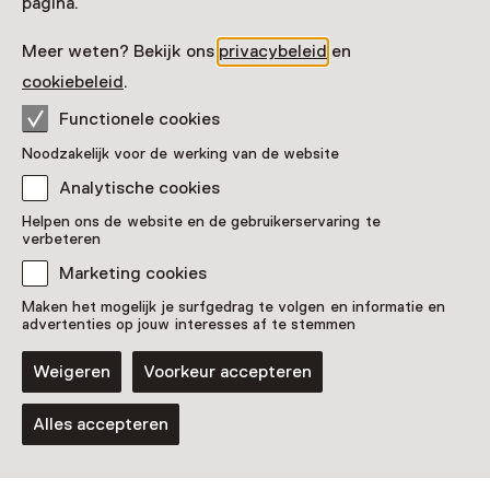
pagina.
Meer weten? Bekijk ons
privacybeleid
en
cookiebeleid
.
Functionele cookies
Vaste collectie
Noodzakelijk voor de werking van de website
Biodiversiteit
Analytische cookies
Helpen ons de website en de gebruikerservaring te
verbeteren
Marketing cookies
Maken het mogelijk je surfgedrag te volgen en informatie en
advertenties op jouw interesses af te stemmen
Weigeren
Voorkeur accepteren
Lezing
Wat zit er 250 meter diep onder je
Alles accepteren
voeten?
Zondag 9 augustus van 14 tot 15 uur