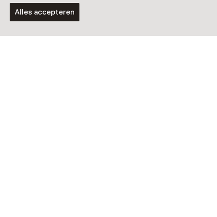
Alles accepteren
Vaste collectie
LiveScience
Tentoonstelling
Het bos van Suriname
T/m 2 mei 2027 van 10:00 tot 17:00