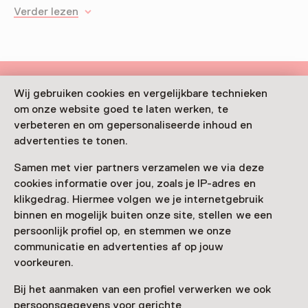
Verder lezen
Wij gebruiken cookies en vergelijkbare technieken
Deze activiteit is afgelopen. Je kunt hier niet
om onze website goed te laten werken, te
meer aan deelnemen.
verbeteren en om gepersonaliseerde inhoud en
advertenties te tonen.
Bekijk alle actuele activiteiten op
Zien & doen
Samen met vier partners verzamelen we via deze
Datum & tijd
cookies informatie over jou, zoals je IP-adres en
klikgedrag. Hiermee volgen we je internetgebruik
vrijdag, 22 mei 2026
binnen en mogelijk buiten onze site, stellen we een
Toon beschikbaarheid
persoonlijk profiel op, en stemmen we onze
communicatie en advertenties af op jouw
Locatie
voorkeuren.
Naturalis
Bij het aanmaken van een profiel verwerken we ook
Darwinweg 2
persoonsgegevens voor gerichte