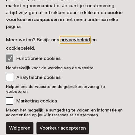
2333 CR Leiden
marketingcommunicatie. Je kunt je toestemming
Route plannen
Opent in een nieuw tabblad
altijd wijzigen of intrekken door te klikken op
cookie
071 - 75 19 600
voorkeuren aanpassen
in het menu onderaan elke
pagina.
Vandaag open van 10:00 tot 17:00 uur
Meer openingstijden
Meer weten? Bekijk ons
privacybeleid
en
cookiebeleid
.
Functionele cookies
Zien & doen in Naturalis
Noodzakelijk voor de werking van de website
Analytische cookies
Helpen ons de website en de gebruikerservaring te
verbeteren
Marketing cookies
Maken het mogelijk je surfgedrag te volgen en informatie en
advertenties op jouw interesses af te stemmen
Weigeren
Voorkeur accepteren