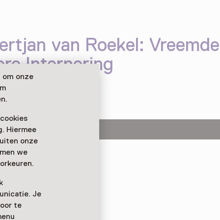
vertjan van Roekel: Vreemde
ere Internering
n om onze
om
n.
 cookies
ag. Hiermee
buiten onze
emmen we
orkeuren.
el zijn nieuwe boek
ederlandse Waffen-
k
alig Kamp Amersfoort
bij
nicatie. Je
oor te
menu