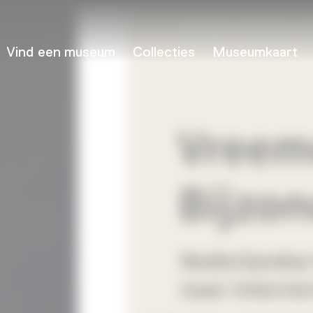
Vind een museum
Collecties
Museumkaart