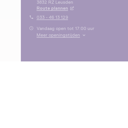
3832 RZ Leusden
Route plannen
Opent in een nieuw tabbla
033 - 46 13 129
Vandaag open tot 17:00 uur
Meer openingstijden