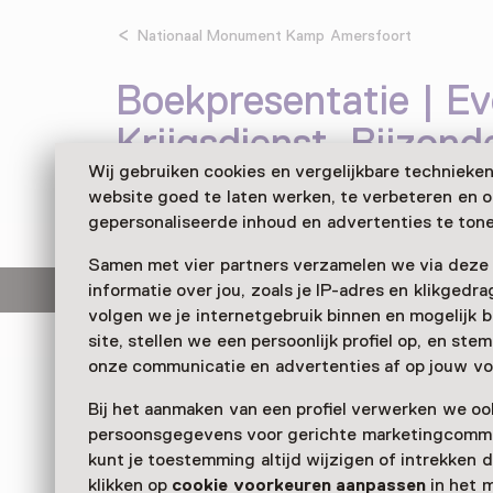
Nationaal Monument Kamp Amersfoort
Boekpresentatie | E
Krijgsdienst, Bijzond
Wij gebruiken cookies en vergelijkbare technieke
donderdag, 11 december 2025
website goed te laten werken, te verbeteren en 
Lezing
gepersonaliseerde inhoud en advertenties te tone
Samen met vier partners verzamelen we via deze
Deze activiteit is afgelopen.
informatie over jou, zoals je IP-adres en klikgedr
volgen we je internetgebruik binnen en mogelijk 
site, stellen we een persoonlijk profiel op, en st
onze communicatie en advertenties af op jouw vo
Op 11 december presenteert Evertjan van Roek
Vreemde Krijgsdienst, Bijzondere Internering: N
Bij het aanmaken van een profiel verwerken we oo
SS’ers van Oostfront naar internering in voorm
persoonsgegevens voor gerichte marketingcommu
Nationaal Monument Kamp Amersfoort.
kunt je toestemming altijd wijzigen of intrekken d
klikken op
cookie voorkeuren aanpassen
in het 
Verder lezen