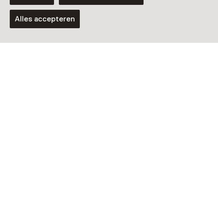
Alles accepteren
Audiotour
Audiotour Stadhuis Weesp
Speurtocht