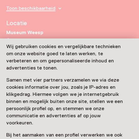
Toon beschikbaarheid
Locatie
Museum Weesp
Nieuwstraat 41
Wij gebruiken cookies en vergelijkbare technieken
1381 BB Weesp
Route plannen
Opent in een nieuw tabblad
om onze website goed te laten werken, te
verbeteren en om gepersonaliseerde inhoud en
020 - 25 46 945
advertenties te tonen.
Vandaag open tot 17:00 uur
Samen met vier partners verzamelen we via deze
Meer openingstijden
cookies informatie over jou, zoals je IP-adres en
klikgedrag. Hiermee volgen we je internetgebruik
binnen en mogelijk buiten onze site, stellen we een
persoonlijk profiel op, en stemmen we onze
Zien & doen in Museum
communicatie en advertenties af op jouw
voorkeuren.
Weesp
Bij het aanmaken van een profiel verwerken we ook