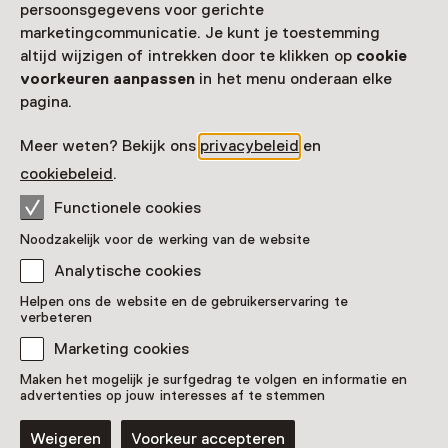
persoonsgegevens voor gerichte
marketingcommunicatie. Je kunt je toestemming
altijd wijzigen of intrekken door te klikken op
cookie
voorkeuren aanpassen
in het menu onderaan elke
pagina.
Meer weten? Bekijk ons
privacybeleid
en
cookiebeleid
.
Functionele cookies
Vaste collectie
Noodzakelijk voor de werking van de website
Grensverlegger van Houten-
Analytische cookies
Wereldmerk Chocolade uit Weesp
Helpen ons de website en de gebruikerservaring te
verbeteren
Marketing cookies
Maken het mogelijk je surfgedrag te volgen en informatie en
advertenties op jouw interesses af te stemmen
Weigeren
Voorkeur accepteren