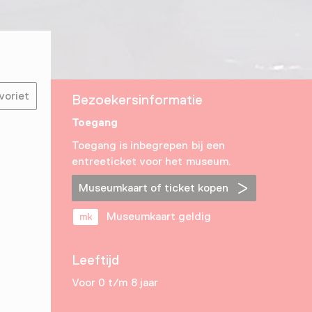
voriet
Bezoekersinformatie
Toegang
Toegang is inbegrepen bij een
entreeticket voor het museum.
Museumkaart of ticket kopen
Museumkaart geldig
Leeftijd
Voor 0 t/m 8 jaar