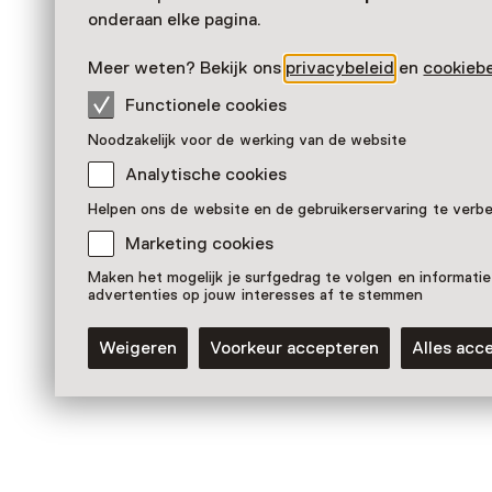
onderaan elke pagina.
Meer weten? Bekijk ons
privacybeleid
en
cookiebe
Functionele cookies
Noodzakelijk voor de werking van de website
Analytische cookies
Helpen ons de website en de gebruikerservaring te verb
Marketing cookies
Maken het mogelijk je surfgedrag te volgen en informatie
Vaste collectie
advertenties op jouw interesses af te stemmen
Weesper Porselein, door handen
uit andere landen.
Weigeren
Voorkeur accepteren
Alles acc