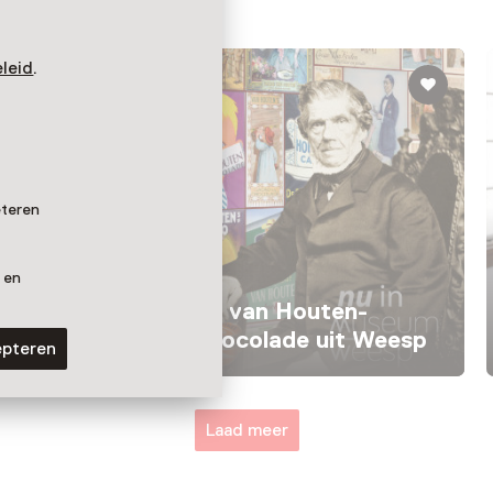
leid
.
eteren
 en
Vaste collectie
Grensverlegger van Houten-
Wereldmerk Chocolade uit Weesp
epteren
Laad meer