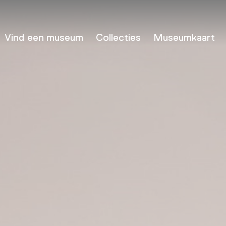
Vind een museum
Collecties
Museumkaart