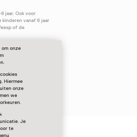
6 jaar. Ook voor
 kinderen vanaf 6 jaar
Weesp of de
n om onze
om
n.
 cookies
ag. Hiermee
buiten onze
emmen we
orkeuren.
k
nicatie. Je
oor te
m Weesp
menu