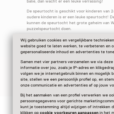
balie, dan wacht er een leuke verrassing!
De speurtocht is geschikt voor kinderen van 2-
oudere kinderen is er een leuke speurtocht! De
kunnen de speurtocht het grote geheim van 
puzzelspeurtocht doen.
Zien we je snel in Museum Weesp?
Wij gebruiken cookies en vergelijkbare technieke
website goed te laten werken, te verbeteren en 
gepersonaliseerde inhoud en advertenties te tone
Samen met vier partners verzamelen we via deze
informatie over jou, zoals je IP-adres en klikgedr
volgen we je internetgebruik binnen en mogelijk 
site, stellen we een persoonlijk profiel op, en st
onze communicatie en advertenties af op jouw vo
Bij het aanmaken van een profiel verwerken we oo
persoonsgegevens voor gerichte marketingcommu
kunt je toestemming altijd wijzigen of intrekken d
Zien & doen in Museu
klikken op
cookie voorkeuren aanpassen
in het 