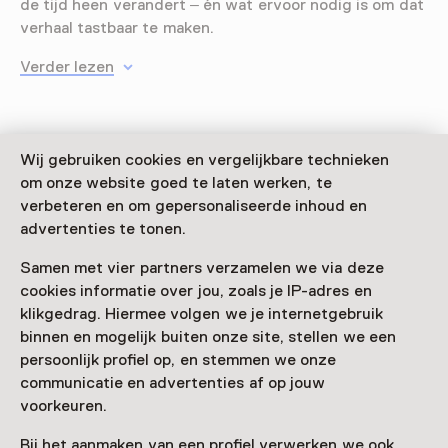
de tijd heen verandert – én wat ervoor nodig is om dat
verhaal tastbaar te maken.
Verder lezen
Wij gebruiken cookies en vergelijkbare technieken
om onze website goed te laten werken, te
Deze activiteit is afgelopen. Je kunt hier niet
verbeteren en om gepersonaliseerde inhoud en
meer aan deelnemen.
advertenties te tonen.
Bekijk alle actuele activiteiten op
Zien & doen
Samen met vier partners verzamelen we via deze
cookies informatie over jou, zoals je IP-adres en
Datum
klikgedrag. Hiermee volgen we je internetgebruik
binnen en mogelijk buiten onze site, stellen we een
30 mei 2025 t/m 14 september 2025
persoonlijk profiel op, en stemmen we onze
Toon beschikbaarheid
communicatie en advertenties af op jouw
voorkeuren.
Locatie
Bij het aanmaken van een profiel verwerken we ook