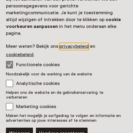
Museum Vlaardingen
persoonsgegevens voor gerichte
Westhavenkade 54
marketingcommunicatie. Je kunt je toestemming
3131 AG Vlaardingen
altijd wijzigen of intrekken door te klikken op
cookie
Route plannen
Opent in een nieuw tabblad
voorkeuren aanpassen
in het menu onderaan elke
010 - 43 48 722
pagina.
Vandaag open van 10:00 tot 17:00 uur
Meer weten? Bekijk ons
privacybeleid
en
Meer openingstijden
cookiebeleid
.
Functionele cookies
Noodzakelijk voor de werking van de website
Zien & doen in Museum
Analytische cookies
Helpen ons de website en de gebruikerservaring te
Vlaardingen
verbeteren
Marketing cookies
Maken het mogelijk je surfgedrag te volgen en informatie en
advertenties op jouw interesses af te stemmen