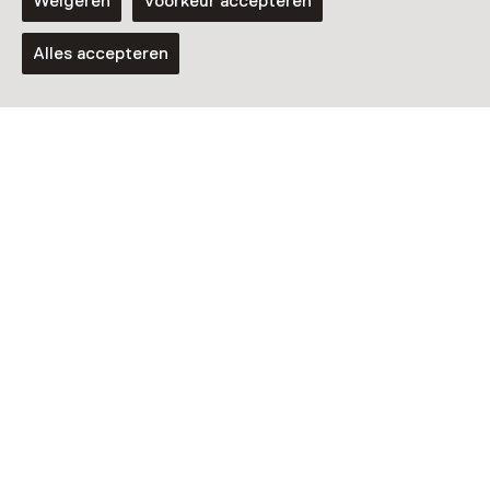
Weigeren
Voorkeur accepteren
Alles accepteren
Tentoonstelling
Dwight Harold Marica – Reality
Architect
T/m 18 oktober van 10:00 tot 17:00
Tentoonstelling