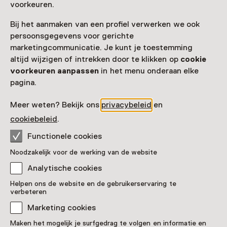
voorkeuren.
Museum Valkenburg
Bij het aanmaken van een profiel verwerken we ook
Grotestraat Centrum 31
persoonsgegevens voor gerichte
6301 CW Valkenburg LB
marketingcommunicatie. Je kunt je toestemming
Route plannen
Opent in een nieuw tabblad
altijd wijzigen of intrekken door te klikken op
cookie
043 - 60 16 394
voorkeuren aanpassen
in het menu onderaan elke
pagina.
Vandaag open van 11:00 tot 15:00 uur
Meer openingstijden
Meer weten? Bekijk ons
privacybeleid
en
cookiebeleid
.
Functionele cookies
Zien & doen in Museum
Noodzakelijk voor de werking van de website
Analytische cookies
Valkenburg
Helpen ons de website en de gebruikerservaring te
verbeteren
Marketing cookies
Maken het mogelijk je surfgedrag te volgen en informatie en