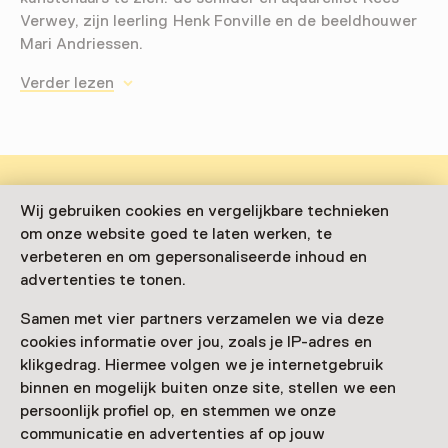
Verwey, zijn leerling Henk Fonville en de beeldhouwer
Mari Andriessen.
Verder lezen
Wij gebruiken cookies en vergelijkbare technieken
Deze activiteit is afgelopen. Je kunt hier niet
om onze website goed te laten werken, te
meer aan deelnemen.
verbeteren en om gepersonaliseerde inhoud en
Bekijk alle actuele activiteiten op
Zien & doen
advertenties te tonen.
Samen met vier partners verzamelen we via deze
Datum
cookies informatie over jou, zoals je IP-adres en
15 maart 2026 t/m 19 juli 2026
klikgedrag. Hiermee volgen we je internetgebruik
binnen en mogelijk buiten onze site, stellen we een
Toon beschikbaarheid
persoonlijk profiel op, en stemmen we onze
communicatie en advertenties af op jouw
Locatie