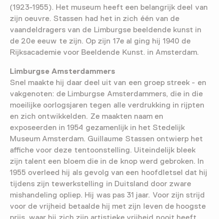
(1923-1955). Het museum heeft een belangrijk deel van
zijn oeuvre. Stassen had het in zich één van de
vaandeldragers van de Limburgse beeldende kunst in
de 20e eeuw te zijn. Op zijn 17e al ging hij 1940 de
Rijksacademie voor Beeldende Kunst. in Amsterdam.
Limburgse Amsterdammers
Snel maakte hij daar deel uit van een groep streek - en
vakgenoten: de Limburgse Amsterdammers, die in die
moeilijke oorlogsjaren tegen alle verdrukking in rijpten
en zich ontwikkelden. Ze maakten naam en
exposeerden in 1954 gezamenlijk in het Stedelijk
Museum Amsterdam. Guillaume Stassen ontwierp het
affiche voor deze tentoonstelling. Uiteindelijk bleek
zijn talent een bloem die in de knop werd gebroken. In
1955 overleed hij als gevolg van een hoofdletsel dat hij
tijdens zijn tewerkstelling in Duitsland door zware
mishandeling opliep. Hij was pas 31 jaar. Voor zijn strijd
voor de vrijheid betaalde hij met zijn leven de hoogste
prijs, waar hij zich zijn artistieke vrijheid nooit heeft