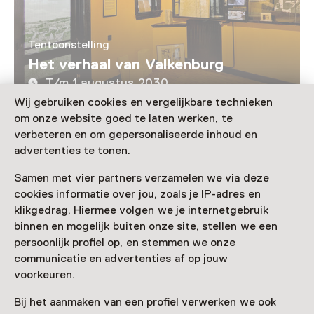
Tentoonstelling
Het verhaal van Valkenburg
T/m 1 augustus 2030
Wij gebruiken cookies en vergelijkbare technieken
om onze website goed te laten werken, te
Laad meer
verbeteren en om gepersonaliseerde inhoud en
advertenties te tonen.
Samen met vier partners verzamelen we via deze
cookies informatie over jou, zoals je IP-adres en
Nog meer ontdekken
klikgedrag. Hiermee volgen we je internetgebruik
binnen en mogelijk buiten onze site, stellen we een
persoonlijk profiel op, en stemmen we onze
communicatie en advertenties af op jouw
voorkeuren.
Bij het aanmaken van een profiel verwerken we ook