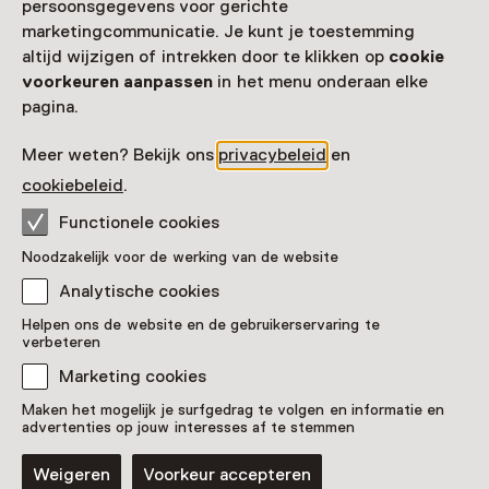
persoonsgegevens voor gerichte
marketingcommunicatie. Je kunt je toestemming
altijd wijzigen of intrekken door te klikken op
cookie
voorkeuren aanpassen
in het menu onderaan elke
pagina.
Meer weten? Bekijk ons
privacybeleid
en
cookiebeleid
.
Functionele cookies
Noodzakelijk voor de werking van de website
Analytische cookies
De heilige Rita
Helpen ons de website en de gebruikerservaring te
verbeteren
Pronkstuk
Marketing cookies
De Museumfabriek Enschede, Enschede
Maken het mogelijk je surfgedrag te volgen en informatie en
advertenties op jouw interesses af te stemmen
Weigeren
Voorkeur accepteren