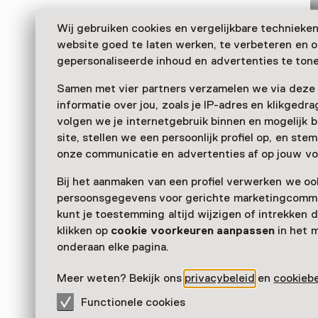
Wij gebruiken cookies en vergelijkbare technieke
website goed te laten werken, te verbeteren en 
gepersonaliseerde inhoud en advertenties te tone
Samen met vier partners verzamelen we via deze
informatie over jou, zoals je IP-adres en klikgedr
volgen we je internetgebruik binnen en mogelijk 
site, stellen we een persoonlijk profiel op, en st
Museum Tromp's Huys op het waddeneiland Vlieland
onze communicatie en advertenties af op jouw vo
geschiedenis van het eiland. Leer er onder meer ov
Bij het aanmaken van een profiel verwerken we oo
dorp West-Vlieland, de walvisvaart en het schip de L
persoonsgegevens voor gerichte marketingcommu
Verder lezen
kunt je toestemming altijd wijzigen of intrekken d
klikken op
cookie voorkeuren aanpassen
in het 
onderaan elke pagina.
Meer weten? Bekijk ons
privacybeleid
en
cookiebe
Functionele cookies