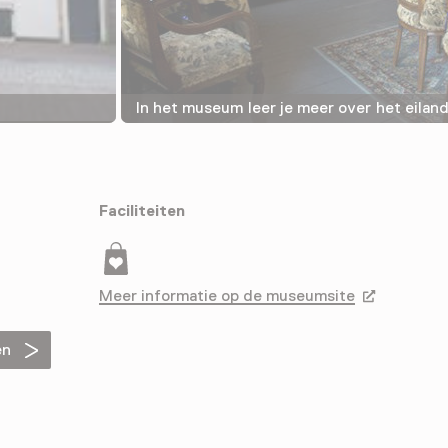
In het museum leer je meer over het eilan
Faciliteiten
Museumwinkel
Meer informatie op de museumsite
Opent in ee
en