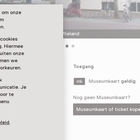
n om onze
om
n.
Museum Tromp's Huys op Vlieland
 cookies
ag. Hiermee
buiten onze
emmen we
 toont de
Toegang
orkeuren.
er het verdwenen
k
utine.
Museumkaart
geldig
nicatie. Je
oor te
Nog geen Museumkaart?
menu
Museumkaart of ticket kop
leid
.