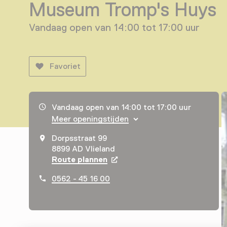
Museum Tromp's Huys
Vandaag open van 14:00 tot 17:00 uur
Favoriet
Openingstijden, adres & telefoonnummer
Vandaag open van 14:00 tot 17:00 uur
Meer openingstijden
Dorpsstraat 99
8899 AD Vlieland
Route plannen
Opent in een nieuw tabblad
0562 - 45 16 00