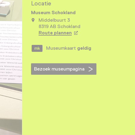
Locatie
Museum Schokland
Middelbuurt 3
8319 AB Schokland
Route plannen
Opent in een nieuw tabbla
Museumkaart
geldig
Bezoek museumpagina