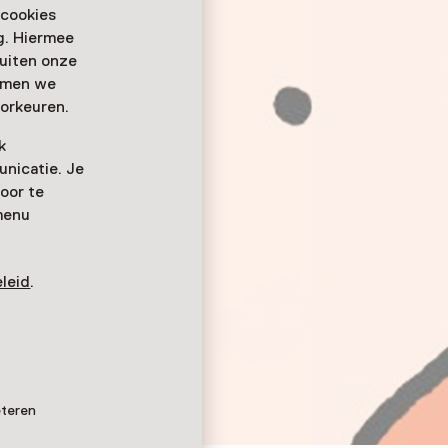
 cookies
ag. Hiermee
buiten onze
emmen we
orkeuren.
k
nicatie. Je
oor te
menu
leid
.
eteren