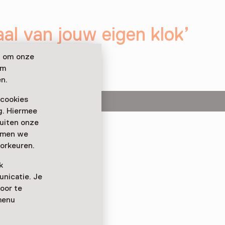
al van jouw eigen klok’
n om onze
om
n.
 cookies
ag. Hiermee
buiten onze
emmen we
ren in de familie is –
orkeuren.
n zaterdag 18 oktober
l van jouw eigen klok
in
k
nicatie. Je
oor te
menu