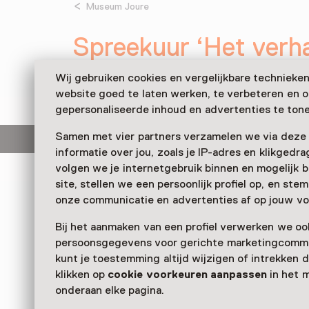
Museum Joure
Spreekuur ‘Het verha
zaterdag, 18 oktober 2025
Wij gebruiken cookies en vergelijkbare technieke
Overige
website goed te laten werken, te verbeteren en 
gepersonaliseerde inhoud en advertenties te tone
Samen met vier partners verzamelen we via deze
Deze activiteit is afgelopen.
informatie over jou, zoals je IP-adres en klikgedr
volgen we je internetgebruik binnen en mogelijk 
site, stellen we een persoonlijk profiel op, en st
Heb je thuis een Friese klok – of eentje die al ja
onze communicatie en advertenties af op jouw vo
en wil je daar graag meer over weten? Kom da
(samen) naar het speciale spreekuur
Het verhaa
Bij het aanmaken van een profiel verwerken we oo
Museum Joure.
persoonsgegevens voor gerichte marketingcommu
kunt je toestemming altijd wijzigen of intrekken d
Verder lezen
klikken op
cookie voorkeuren aanpassen
in het 
onderaan elke pagina.