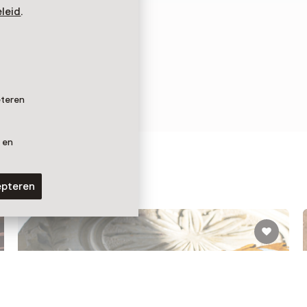
leid
.
eteren
 en
 Joure
epteren