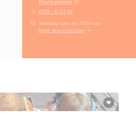
Route plannen
Opent in een nieuw tabbla
0513 - 41 22 83
Vandaag open tot 17:00 uur
Meer openingstijden