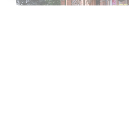
Vaste collectie
The Animal Farmacy
Op zoek naar inspiratie? Ontvang onze nieuwsbrief
Contact
Over ons
Pers
Disclaimer
Privacy
Cooki