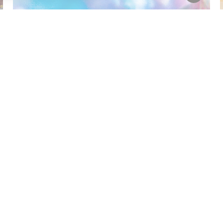
Tentoonstelling
Zeep, een tentoonstelling die
lekker ruikt
T/m 1 november van 11:00 tot 17:00
Laad meer
:
Aanmelden Museumtips
Volg ons
es
Toegankelijkheidsverklaring
Cookie voorkeuren aanpassen