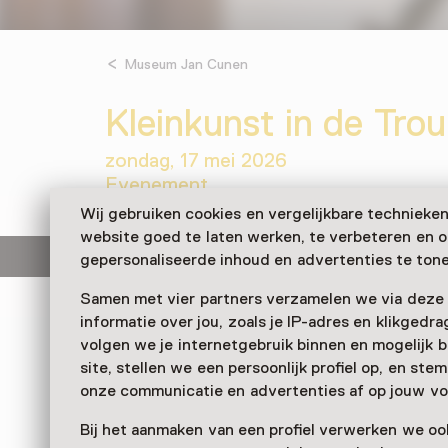
Museum Jan Cunen
Kleinkunst in de Tro
zondag, 17 mei 2026
Evenement
Wij gebruiken cookies en vergelijkbare technieke
website goed te laten werken, te verbeteren en 
Deze activiteit is afgelopen.
gepersonaliseerde inhoud en advertenties te tone
Samen met vier partners verzamelen we via deze
informatie over jou, zoals je IP-adres en klikgedr
We leven opnieuw in chaotische tijden. Cabare
volgen we je internetgebruik binnen en mogelijk 
fileert de actualiteit met scherpe teksten en p
site, stellen we een persoonlijk profiel op, en st
geboren Osse met groot hart voor stad en mu
onze communicatie en advertenties af op jouw vo
een sprankelende middagvoorstelling in opger
Bij het aanmaken van een profiel verwerken we oo
Verder lezen