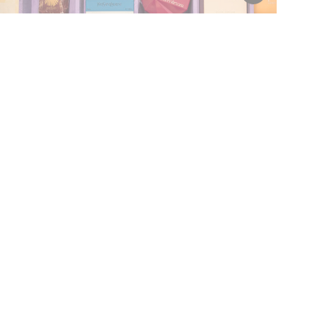
Tentoonstelling
Zeepverzameling
T/m 1 november van 11:00 tot 17:00
© Museumvereniging