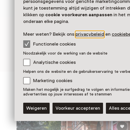
persoonsgegevens voor gerichte marketingcommu
kunt je toestemming altijd wijzigen of intrekken d
klikken op
cookie voorkeuren aanpassen
in het 
onderaan elke pagina.
Meer weten? Bekijk ons
privacybeleid
en
cookiebe
Functionele cookies
Noodzakelijk voor de werking van de website
Analytische cookies
Helpen ons de website en de gebruikerservaring te verb
Marketing cookies
Zien & doen in Museum
Maken het mogelijk je surfgedrag te volgen en informatie
advertenties op jouw interesses af te stemmen
Cunen
Weigeren
Voorkeur accepteren
Alles acc