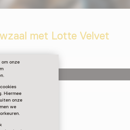
uwzaal met Lotte Velvet
n om onze
om
n.
 cookies
ag. Hiermee
tier Lotte Velvet
buiten onze
rachtige liedjes. De
emmen we
seum verrast je met
orkeuren.
uimde sfeer.
k