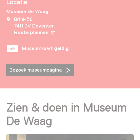
Locatie
Museum De Waag
Brink 56
7411 BV Deventer
Route plannen
Opent in een nieuw tabblad
Museumkaart
geldig
Bezoek museumpagina
Zien & doen in Museum
De Waag