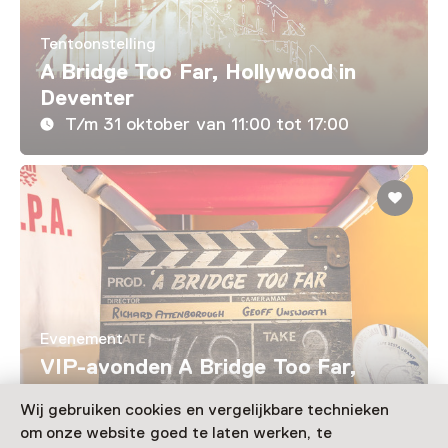
Tentoonstelling
A Bridge Too Far, Hollywood in
Deventer
T/m 31 oktober van 11:00 tot 17:00
Evenement
VIP-avonden A Bridge Too Far,
Hollywood in Deventer
Wij gebruiken cookies en vergelijkbare technieken
8 oktober t/m 5 november, meerdere
om onze website goed te laten werken, te
opties