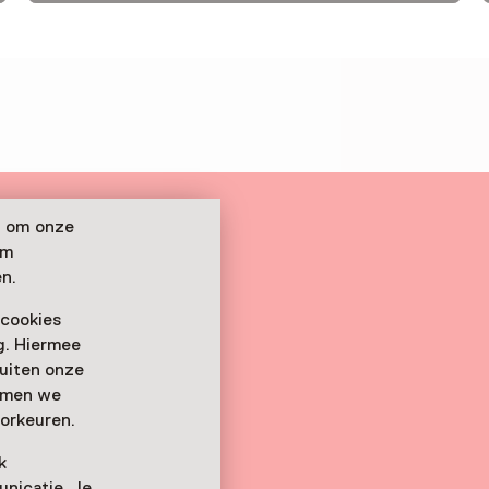
n om onze
om
n.
 cookies
ag. Hiermee
buiten onze
emmen we
orkeuren.
k
nicatie. Je