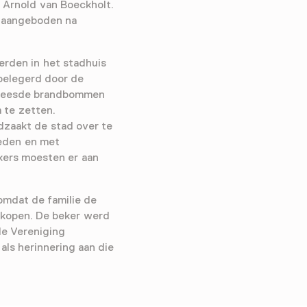
Arnold van Boeckholt.
s aangeboden na
erden in het stadhuis
belegerd door de
vreesde brandbommen
m te zetten.
dzaakt de stad over te
eden en met
kers moesten er aan
omdat de familie de
e kopen. De beker werd
de Vereniging
als herinnering aan die