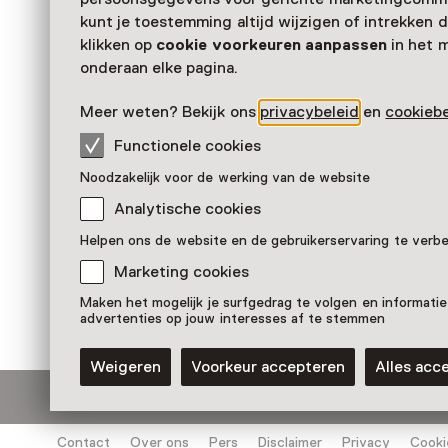
kunt je toestemming altijd wijzigen of intrekken d
klikken op
cookie voorkeuren aanpassen
in het 
onderaan elke pagina.
Meer weten? Bekijk ons
privacybeleid
en
cookiebe
Functionele cookies
Herrijzenis van een godshui
Noodzakelijk voor de werking van de website
Pronkstuk
Analytische cookies
Bevrijdingsmuseum Zeeland, Nieuwdorp (Borsele)
Helpen ons de website en de gebruikerservaring te verb
Marketing cookies
Maken het mogelijk je surfgedrag te volgen en informatie
advertenties op jouw interesses af te stemmen
Weigeren
Voorkeur accepteren
Alles acc
Blijf ontdekken
Koop online je Muse
Op zoek naar inspiratie? Ontvang onze nieuwsbrief
Contact
Over ons
Pers
Disclaimer
Privacy
Cooki