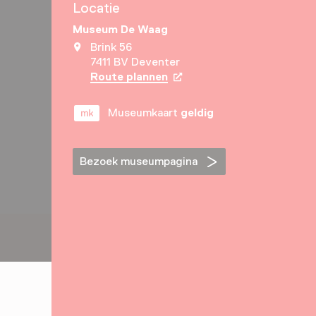
Locatie
Museum De Waag
Brink 56
7411 BV Deventer
Route plannen
Opent in een nieuw tabbla
Museumkaart
geldig
Bezoek museumpagina