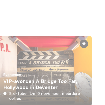
Evenement
VIP-avonden A Bridge Too Far,
Hollywood in Deventer
8 oktober t/m 5 november, meerdere
opties