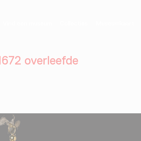
Vind een museum
Collecties
Museumkaart
1672 overleefde