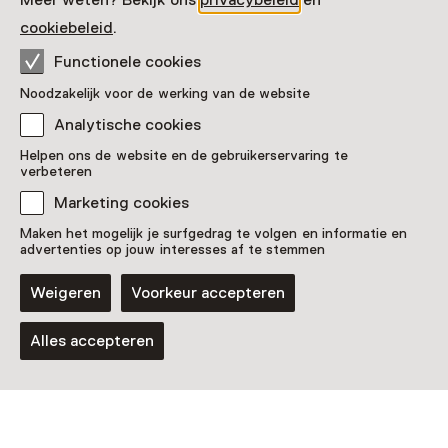
Meer weten? Bekijk ons
privacybeleid
en
Brink 56
cookiebeleid
.
7411 BV Deventer
Route plannen
Opent in een nieuw tabblad
Functionele cookies
0570 - 64 05 90
Noodzakelijk voor de werking van de website
Analytische cookies
Vandaag open van 11:00 tot 17:00 uur
Meer openingstijden
Helpen ons de website en de gebruikerservaring te
verbeteren
Marketing cookies
Maken het mogelijk je surfgedrag te volgen en informatie en
Zien & doen in Museum
advertenties op jouw interesses af te stemmen
De Waag
Weigeren
Voorkeur accepteren
Alles accepteren