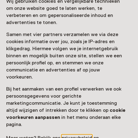
Wij gebruiken cookies en vergelijkbare technieken
instaprondleiding is gratis op vertoon van een geldig
om onze website goed te laten werken, te
ticket voor het museum.
verbeteren en om gepersonaliseerde inhoud en
advertenties te tonen.
Samen met vier partners verzamelen we via deze
cookies informatie over jou, zoals je IP-adres en
klikgedrag. Hiermee volgen we je internetgebruik
Deze activiteit is afgelopen. Je kunt hier niet
binnen en mogelijk buiten onze site, stellen we een
meer aan deelnemen.
persoonlijk profiel op, en stemmen we onze
communicatie en advertenties af op jouw
Bekijk alle actuele activiteiten op
Zien & doen
voorkeuren.
Datum & tijd
Bij het aanmaken van een profiel verwerken we ook
persoonsgegevens voor gerichte
7 februari 2026 t/m 7 maart 2026
marketingcommunicatie. Je kunt je toestemming
Toon beschikbaarheid
altijd wijzigen of intrekken door te klikken op
cookie
voorkeuren aanpassen
in het menu onderaan elke
Locatie
pagina.
Museum De Waag