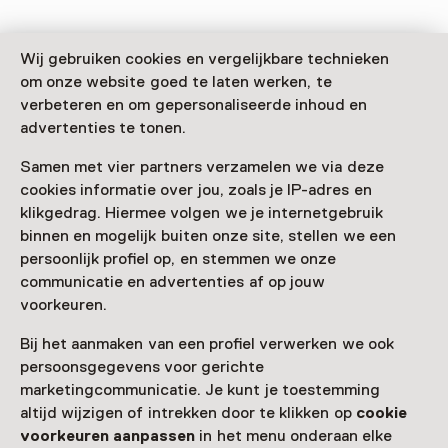
Wij gebruiken cookies en vergelijkbare technieken
om onze website goed te laten werken, te
verbeteren en om gepersonaliseerde inhoud en
Deze activiteit is afgelopen. Je kunt hier niet
advertenties te tonen.
meer aan deelnemen.
Samen met vier partners verzamelen we via deze
Bekijk alle actuele activiteiten op
Zien & doen
cookies informatie over jou, zoals je IP-adres en
klikgedrag. Hiermee volgen we je internetgebruik
Leeftijd
binnen en mogelijk buiten onze site, stellen we een
Voor 9 t/m 18 jaar en volwassenen
persoonlijk profiel op, en stemmen we onze
communicatie en advertenties af op jouw
Datum
voorkeuren.
12 april 2025 t/m 24 augustus 2025
Bij het aanmaken van een profiel verwerken we ook
persoonsgegevens voor gerichte
Toon beschikbaarheid
marketingcommunicatie. Je kunt je toestemming
altijd wijzigen of intrekken door te klikken op
cookie
Locatie
voorkeuren aanpassen
in het menu onderaan elke