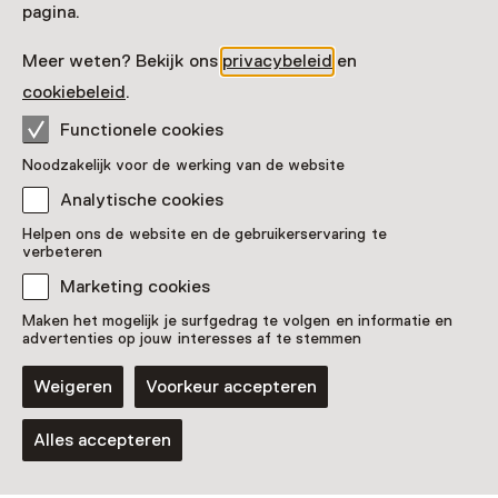
Museum De Lakenhal
pagina.
Oude Singel 32
2312 RA Leiden
Meer weten? Bekijk ons
privacybeleid
en
Route plannen
Opent in een nieuw tabblad
cookiebeleid
.
071 - 51 65 360
Functionele cookies
Vandaag open tot 17:00 uur
Noodzakelijk voor de werking van de website
Meer openingstijden
Analytische cookies
Helpen ons de website en de gebruikerservaring te
verbeteren
Marketing cookies
Zien & doen in Museum
Maken het mogelijk je surfgedrag te volgen en informatie en
advertenties op jouw interesses af te stemmen
De Lakenhal
Weigeren
Voorkeur accepteren
Alles accepteren