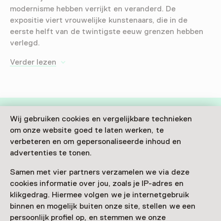
modernisme hebben verrijkt en veranderd. De
expositie viert vrouwelijke kunstenaars, die in de
eerste helft van de twintigste eeuw grenzen hebben
verlegd.
Verder lezen
Wij gebruiken cookies en vergelijkbare technieken
Deze activiteit is afgelopen. Je kunt hier niet
om onze website goed te laten werken, te
verbeteren en om gepersonaliseerde inhoud en
meer aan deelnemen.
advertenties te tonen.
Bekijk alle actuele activiteiten op
Zien & doen
Samen met vier partners verzamelen we via deze
Datum
cookies informatie over jou, zoals je IP-adres en
klikgedrag. Hiermee volgen we je internetgebruik
7 september 2024 t/m 5 januari 2025
binnen en mogelijk buiten onze site, stellen we een
persoonlijk profiel op, en stemmen we onze
Toon beschikbaarheid