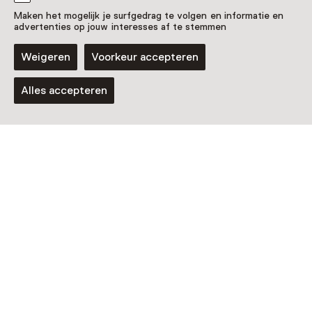
Maken het mogelijk je surfgedrag te volgen en informatie en
advertenties op jouw interesses af te stemmen
Weigeren
Voorkeur accepteren
Alles accepteren
Tentoonstelling
Bakudengar
T/m 20 september van 11:00 tot 17:00