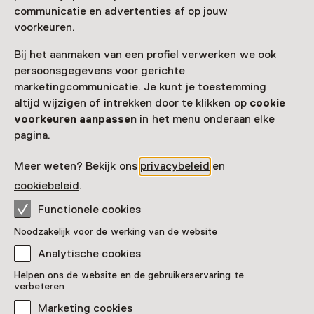
communicatie en advertenties af op jouw
Locatie
voorkeuren.
Museum Arnhem
Bij het aanmaken van een profiel verwerken we ook
Utrechtseweg 87
persoonsgegevens voor gerichte
6812 AA Arnhem
marketingcommunicatie. Je kunt je toestemming
Route plannen
Opent in een nieuw tabblad
altijd wijzigen of intrekken door te klikken op
cookie
voorkeuren aanpassen
in het menu onderaan elke
026 - 30 31 400
pagina.
Vandaag open van 11:00 tot 17:00 uur
Meer openingstijden
Meer weten? Bekijk ons
privacybeleid
en
cookiebeleid
.
Functionele cookies
Noodzakelijk voor de werking van de website
Zien & doen in Museum
Analytische cookies
Arnhem
Helpen ons de website en de gebruikerservaring te
verbeteren
Marketing cookies