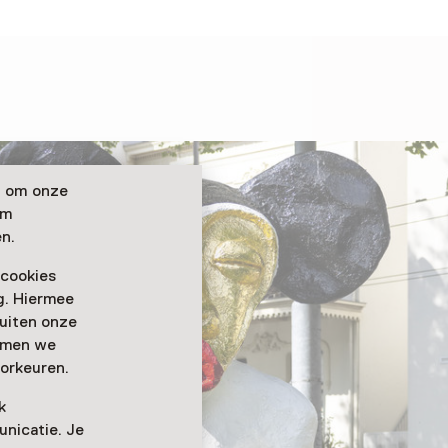
n om onze
om
n.
 cookies
ag. Hiermee
buiten onze
emmen we
orkeuren.
k
nicatie. Je