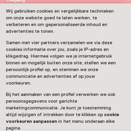
Toegang
Toegang is inbegrepen bij een entreeticket voor het
Wij gebruiken cookies en vergelijkbare technieken
museum.
om onze website goed te laten werken, te
verbeteren en om gepersonaliseerde inhoud en
Museumkaart of ticket kopen
advertenties te tonen.
Museumkaart geldig
Samen met vier partners verzamelen we via deze
cookies informatie over jou, zoals je IP-adres en
klikgedrag. Hiermee volgen we je internetgebruik
Leeftijd
binnen en mogelijk buiten onze site, stellen we een
Voor 5 t/m 12 jaar
persoonlijk profiel op, en stemmen we onze
communicatie en advertenties af op jouw
Datum
voorkeuren.
T/m 31 augustus 2027, meerdere opties
Bij het aanmaken van een profiel verwerken we ook
persoonsgegevens voor gerichte
Toon beschikbaarheid
marketingcommunicatie. Je kunt je toestemming
altijd wijzigen of intrekken door te klikken op
cookie
Locatie
voorkeuren aanpassen
in het menu onderaan elke
Museon-Omniversum
pagina.