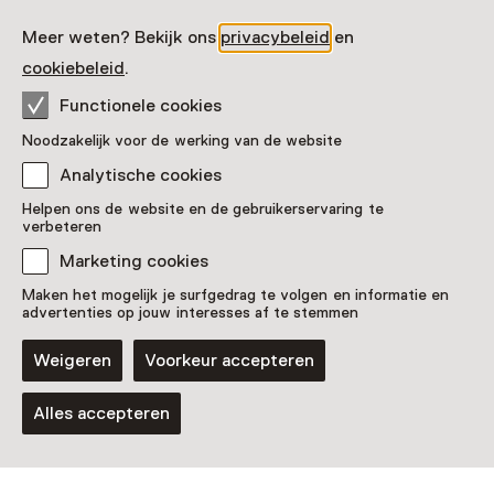
Stadhouderslaan 37
2517 HV Den Haag
Meer weten? Bekijk ons
privacybeleid
en
Route plannen
Opent in een nieuw tabblad
cookiebeleid
.
070 - 33 81 338
Functionele cookies
Vandaag open tot 17:00 uur
Noodzakelijk voor de werking van de website
Meer openingstijden
Analytische cookies
Helpen ons de website en de gebruikerservaring te
verbeteren
Marketing cookies
Zien & doen in Museon-
Maken het mogelijk je surfgedrag te volgen en informatie en
advertenties op jouw interesses af te stemmen
Omniversum
Weigeren
Voorkeur accepteren
Alles accepteren