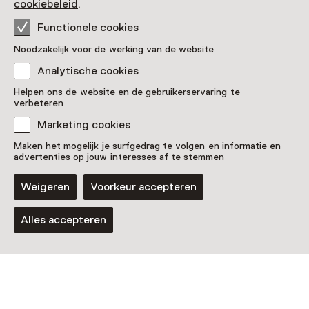
cookiebeleid
.
Meer info vind je hier
Functionele cookies
Meer informatie op de museumsite
Noodzakelijk voor de werking van de website
Analytische cookies
Helpen ons de website en de gebruikerservaring te
verbeteren
Zien & doen in
Marketing cookies
Maastricht Museum
Maken het mogelijk je surfgedrag te volgen en informatie en
advertenties op jouw interesses af te stemmen
Weigeren
Voorkeur accepteren
Alles accepteren