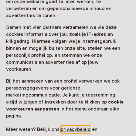
om onze website goed te laten werken, te
Bekijk alle actuele activiteiten op
Zien & doen
verbeteren en om gepersonaliseerde inhoud en
advertenties te tonen.
Datum & tijd
Samen met vier partners verzamelen we via deze
woensdag, 29 oktober 2025
cookies informatie over jou, zoals je IP-adres en
klikgedrag. Hiermee volgen we je internetgebruik
Toon beschikbaarheid
binnen en mogelijk buiten onze site, stellen we een
persoonlijk profiel op, en stemmen we onze
Locatie
communicatie en advertenties af op jouw
Maastricht Museum
voorkeuren.
Avenue Ceramique 50
Bij het aanmaken van een profiel verwerken we ook
6221 KV Maastricht
persoonsgegevens voor gerichte
Route plannen
Opent in een nieuw tabblad
marketingcommunicatie. Je kunt je toestemming
043 - 35 05 600
altijd wijzigen of intrekken door te klikken op
cookie
voorkeuren aanpassen
in het menu onderaan elke
Vandaag gesloten
pagina.
Meer openingstijden
Meer weten? Bekijk ons
privacybeleid
en
Extra informatie