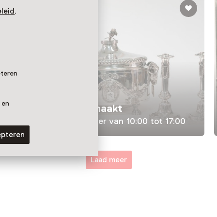
leid
.
eteren
Tentoonstelling
 en
Meesterlijk gemaakt
T/m 13 september van 10:00 tot 17:00
epteren
Laad meer