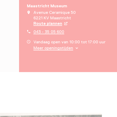
Maastricht Museum
Avenue Ceramique 50
6221 KV Maastricht
Route plannen
Opent in een nieuw tabbla
043 - 35 05 600
Vandaag open van 10:00 tot 17:00 uur
Meer openingstijden