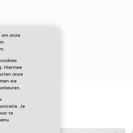
n om onze
om
n.
 cookies
ag. Hiermee
buiten onze
emmen we
orkeuren.
cht
k
nicatie. Je
oor te
menu