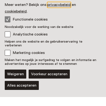
Meer weten? Bekijk ons
privacybeleid
en
cookiebeleid
.
Vaste collectie
Sneller dan het geluid
Functionele cookies
Voor 5 t/m 18 jaar en volwassenen
Noodzakelijk voor de werking van de website
Analytische cookies
Helpen ons de website en de gebruikerservaring te
verbeteren
Marketing cookies
Maken het mogelijk je surfgedrag te volgen en informatie en
advertenties op jouw interesses af te stemmen
Weigeren
Voorkeur accepteren
Evenement
FSWeekend 2027
Alles accepteren
Van 10:00 tot 17:00 vanaf 13 maart 2027
t/m 14 maart 2027
Voor 9 t/m 18 jaar en volwassenen