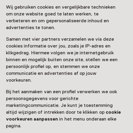
Vandaag open tot 17:00 uur
Wij gebruiken cookies en vergelijkbare technieken
Meer openingstijden
om onze website goed te laten werken, te
verbeteren en om gepersonaliseerde inhoud en
advertenties te tonen.
Samen met vier partners verzamelen we via deze
Zien & doen in
cookies informatie over jou, zoals je IP-adres en
klikgedrag. Hiermee volgen we je internetgebruik
Luchtvaartmuseum
binnen en mogelijk buiten onze site, stellen we een
persoonlijk profiel op, en stemmen we onze
Aviodrome
communicatie en advertenties af op jouw
voorkeuren.
Bij het aanmaken van een profiel verwerken we ook
persoonsgegevens voor gerichte
marketingcommunicatie. Je kunt je toestemming
altijd wijzigen of intrekken door te klikken op
cookie
voorkeuren aanpassen
in het menu onderaan elke
pagina.