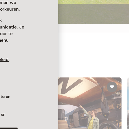
emmen we
orkeuren.
t
k
nicatie. Je
oor te
menu
odrome
leid
.
eteren
 en