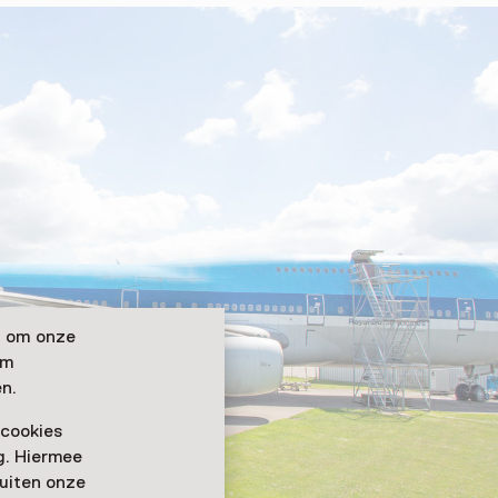
n om onze
om
n.
 cookies
ag. Hiermee
buiten onze