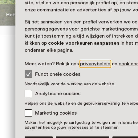
site, stellen we een persoonlijk profiel op, en st
onze communicatie en advertenties af op jouw vo
Het vliegtuig van de vrijheid
De Boeing 747 Jumboje
Bij het aanmaken van een profiel verwerken we oo
persoonsgegevens voor gerichte marketingcommu
kunt je toestemming altijd wijzigen of intrekken d
klikken op
cookie voorkeuren aanpassen
in het 
Zien & doen in
onderaan elke pagina.
Luchtvaartmuseum Avi
Meer weten? Bekijk ons
privacybeleid
en
cookiebe
Functionele cookies
Noodzakelijk voor de werking van de website
Analytische cookies
Helpen ons de website en de gebruikerservaring te verb
Marketing cookies
Maken het mogelijk je surfgedrag te volgen en informatie
advertenties op jouw interesses af te stemmen
Evenement