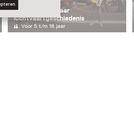
Vaste collectie
epteren
Expositie: 100 jaar
luchtvaartgeschiedenis
Voor 5 t/m 18 jaar
Laad meer