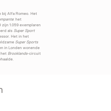
n bij Alfa Romeo. Het
rampante
: het
 zijn 1.059 exemplaren
oerd als
Super Sport
ssor. Het in het
zeldzame
Super Sports
en in Londen wonende
p het
Brooklands
-circuit
haalde.
n