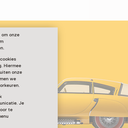
n om onze
om
n.
 cookies
ag. Hiermee
buiten onze
emmen we
orkeuren.
k
nicatie. Je
oor te
menu