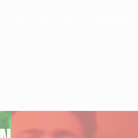
Vind een museum
Collecties
Museumkaart