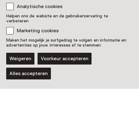
7 musea waardoor je school
Analytische cookies
even helemaal vergeet
Helpen ons de website en de gebruikerservaring te
verbeteren
Marketing cookies
Klaslokaal uit, museum in! Tijdens de meivakantie hoef
je even geen huiswerk te maken. Ga slangen
Maken het mogelijk je surfgedrag te volgen en informatie en
advertenties op jouw interesses af te stemmen
ontmoeten, sterren zoeken of de ridder uithangen in
een van deze musea.
Weigeren
Voorkeur accepteren
Naar beneden scrollen
Alles accepteren