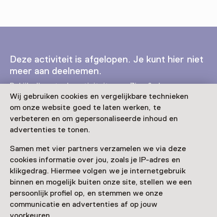
Deze activiteit is afgelopen. Je kunt hier niet
meer aan deelnemen.
Bekijk alle actuele activiteiten op
Zien & doen
Wij gebruiken cookies en vergelijkbare technieken
om onze website goed te laten werken, te
Leeftijd
verbeteren en om gepersonaliseerde inhoud en
Voor 5 t/m 18 jaar
advertenties te tonen.
Datum
Samen met vier partners verzamelen we via deze
cookies informatie over jou, zoals je IP-adres en
24 januari 2026 t/m 25 januari 2026
klikgedrag. Hiermee volgen we je internetgebruik
binnen en mogelijk buiten onze site, stellen we een
Toon beschikbaarheid
persoonlijk profiel op, en stemmen we onze
communicatie en advertenties af op jouw
Locatie
voorkeuren.