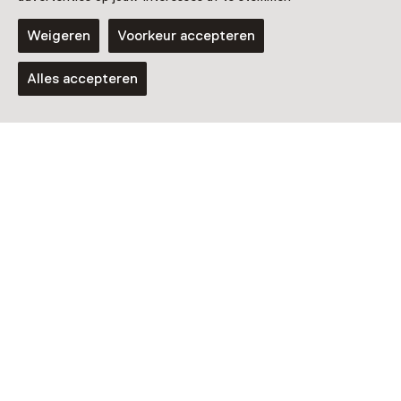
Weigeren
Voorkeur accepteren
Alles accepteren
Activiteit
Oud-Hollandse Spelletjesdag
Wekelijks op dinsdag t/m 12 augustus van
11 tot 16 uur
Voor 5 t/m 12 jaar
Activiteit
Waterspelletjesdag