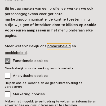
Kasteel Radboud
Oudevaartsgat 8
Bij het aanmaken van een profiel verwerken we ook
1671 HM Medemblik
persoonsgegevens voor gerichte
Route plannen
Opent in een nieuw tabblad
marketingcommunicatie. Je kunt je toestemming
altijd wijzigen of intrekken door te klikken op
cookie
0227 - 54 19 60
voorkeuren aanpassen
in het menu onderaan elke
Vandaag open van 11:00 tot 17:00 uur
pagina.
Meer openingstijden
Meer weten? Bekijk ons
privacybeleid
en
cookiebeleid
.
Functionele cookies
Zien & doen in Kasteel
Noodzakelijk voor de werking van de website
Radboud
Analytische cookies
Helpen ons de website en de gebruikerservaring te
verbeteren
Marketing cookies
Maken het mogelijk je surfgedrag te volgen en informatie en
advertenties op jouw interesses af te stemmen