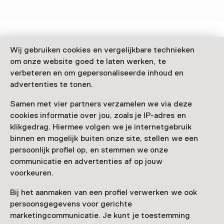
Zien & doen in Kasteel
Wij gebruiken cookies en vergelijkbare technieken
om onze website goed te laten werken, te
Radboud
verbeteren en om gepersonaliseerde inhoud en
advertenties te tonen.
Samen met vier partners verzamelen we via deze
cookies informatie over jou, zoals je IP-adres en
klikgedrag. Hiermee volgen we je internetgebruik
binnen en mogelijk buiten onze site, stellen we een
persoonlijk profiel op, en stemmen we onze
communicatie en advertenties af op jouw
voorkeuren.
Activiteit
Bij het aanmaken van een profiel verwerken we ook
Oud-Hollandse Spelletjesdag
persoonsgegevens voor gerichte
Wekelijks op dinsdag t/m 12 augustus van
marketingcommunicatie. Je kunt je toestemming
11 tot 16 uur