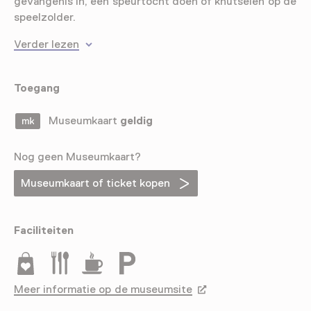
gevangenis in, een speurtocht doen of knutselen op de
speelzolder.
Verder lezen
Toegang
Museumkaart
geldig
Nog geen Museumkaart?
Museumkaart of ticket kopen
Faciliteiten
Museumwinkel
Restaurant
Drinken
Parkeergelegenheid voor auto's
Meer informatie op de museumsite
Opent in een nieuw tab