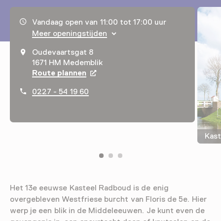
Openingstijden, adres & telefoonnummer
Vandaag open van 11:00 tot 17:00 uur
Meer openingstijden
Oudevaartsgat 8
1671 HM Medemblik
Route plannen
Opent in een nieuw tabblad
0227 - 54 19 60
Kast
Het 13e eeuwse Kasteel Radboud is de enig
overgebleven Westfriese burcht van Floris de 5e. Hier
werp je een blik in de Middeleeuwen. Je kunt even de