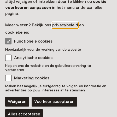
altijd wijzigen of intrekken door te klikken op
cookie
Voor 5 t/m 12 jaar
voorkeuren aanpassen
in het menu onderaan elke
pagina.
Meer weten? Bekijk ons
privacybeleid
en
cookiebeleid
.
Functionele cookies
Noodzakelijk voor de werking van de website
Analytische cookies
Evenement
Helpen ons de website en de gebruikerservaring te
Valkenier op het kasteelplein
verbeteren
Wekelijks op woensdag t/m 13 augustus
Marketing cookies
van 11:00 tot 17:00
Maken het mogelijk je surfgedrag te volgen en informatie en
Voor 5 t/m 18 jaar en volwassenen
advertenties op jouw interesses af te stemmen
Weigeren
Voorkeur accepteren
Alles accepteren