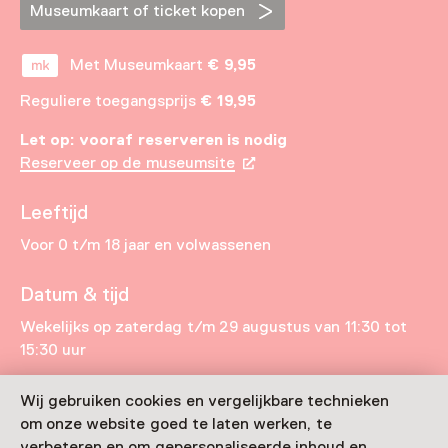
Museumkaart of ticket kopen
Met Museumkaart
€ 9,95
Reguliere toegangsprijs
€ 19,95
Let op: vooraf reserveren is nodig
Reserveer op de museumsite
Leeftijd
Voor 0 t/m 18 jaar en volwassenen
Datum & tijd
Wekelijks op zaterdag t/m 29 augustus van 11:30 tot
15:30 uur
Toon beschikbaarheid
Wij gebruiken cookies en vergelijkbare technieken
om onze website goed te laten werken, te
Locatie
verbeteren en om gepersonaliseerde inhoud en