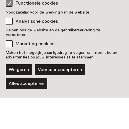
Functionele cookies
Noodzakelijk voor de werking van de website
Analytische cookies
Helpen ons de website en de gebruikerservaring te
verbeteren
Activiteit
Marketing cookies
Met de jonker op ontdekking
T/m 1 november van 11:00 tot 16:00
Maken het mogelijk je surfgedrag te volgen en informatie en
advertenties op jouw interesses af te stemmen
Voor 5 t/m 12 jaar
Weigeren
Voorkeur accepteren
Alles accepteren
Evenement