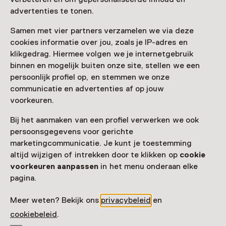
Kasteel Cannenburch
advertenties te tonen.
Maarten van Rossumplein 4
Samen met vier partners verzamelen we via deze
8171 EB Vaassen
cookies informatie over jou, zoals je IP-adres en
Route plannen
Opent in een nieuw tabblad
klikgedrag. Hiermee volgen we je internetgebruik
0578 - 57 12 92
binnen en mogelijk buiten onze site, stellen we een
persoonlijk profiel op, en stemmen we onze
Vandaag open van 11:00 tot 16:00 uur
communicatie en advertenties af op jouw
Meer openingstijden
voorkeuren.
Bij het aanmaken van een profiel verwerken we ook
persoonsgegevens voor gerichte
Zien & doen in Kasteel
marketingcommunicatie. Je kunt je toestemming
altijd wijzigen of intrekken door te klikken op
cookie
Cannenburch
voorkeuren aanpassen
in het menu onderaan elke
pagina.
Meer weten? Bekijk ons
privacybeleid
en
cookiebeleid
.