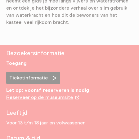
neemt een gids je mee langs vijvers en waterstromen
en ontdek je het bijzondere verhaal over slim gebruik
van waterkracht en hoe dit de bewoners van het
kasteel veel rijkdom bracht.
Bezoekersinformatie
Toegang
Ticketinformatie
Let op: vooraf reserveren is nodig
Reserveer op de museumsite
Leeftijd
Voor 13 t/m 18 jaar en volwassenen
Datum & tijd