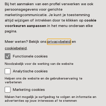
Cannenburch
Bij het aanmaken van een profiel verwerken we ook
persoonsgegevens voor gerichte
marketingcommunicatie. Je kunt je toestemming
altijd wijzigen of intrekken door te klikken op
cookie
voorkeuren aanpassen
in het menu onderaan elke
pagina.
Meer weten? Bekijk ons
privacybeleid
en
cookiebeleid
.
Functionele cookies
Activiteit
Noodzakelijk voor de werking van de website
Met de jonker op ontdekking
Analytische cookies
T/m 1 november van 11:00 tot 16:00
Helpen ons de website en de gebruikerservaring te
Voor 5 t/m 12 jaar
verbeteren
Marketing cookies
Maken het mogelijk je surfgedrag te volgen en informatie en
advertenties op jouw interesses af te stemmen