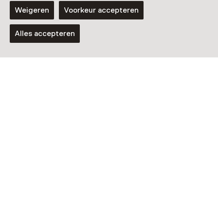
Weigeren
Voorkeur accepteren
Alles accepteren
Evenement
Ontmoet de kasteelbewoners
8 augustus t/m 8 november, meerdere
opties
Voor 0 t/m 18 jaar en volwassenen
Rondleiding
Cannenburch Ontluikt!