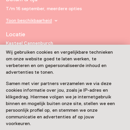
T/m 16 september, meerdere opties
Toon beschikbaarheid
Locatie
Kasteel Cannenburch
Maarten van Rossumplein 4
Wij gebruiken cookies en vergelijkbare technieken
8171 EB Vaassen
om onze website goed te laten werken, te
Route plannen
Opent in een nieuw tabblad
verbeteren en om gepersonaliseerde inhoud en
0578 - 57 12 92
advertenties te tonen.
Vandaag open tot 16:00 uur
Samen met vier partners verzamelen we via deze
Meer openingstijden
cookies informatie over jou, zoals je IP-adres en
klikgedrag. Hiermee volgen we je internetgebruik
binnen en mogelijk buiten onze site, stellen we een
persoonlijk profiel op, en stemmen we onze
communicatie en advertenties af op jouw
Zien & doen in Kasteel
voorkeuren.