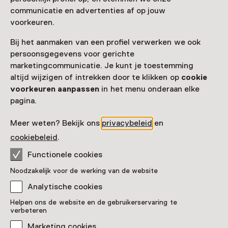
communicatie en advertenties af op jouw
voorkeuren.
Zien & doen in Huis
Bij het aanmaken van een profiel verwerken we ook
Verwolde
persoonsgegevens voor gerichte
marketingcommunicatie. Je kunt je toestemming
altijd wijzigen of intrekken door te klikken op
cookie
voorkeuren aanpassen
in het menu onderaan elke
pagina.
Meer weten? Bekijk ons
privacybeleid
en
cookiebeleid
.
Functionele cookies
Noodzakelijk voor de werking van de website
Analytische cookies
Rondleiding
Helpen ons de website en de gebruikerservaring te
Artists in residence rondleiding
verbeteren
Dinsdag 11 augustus, meerdere opties
Marketing cookies