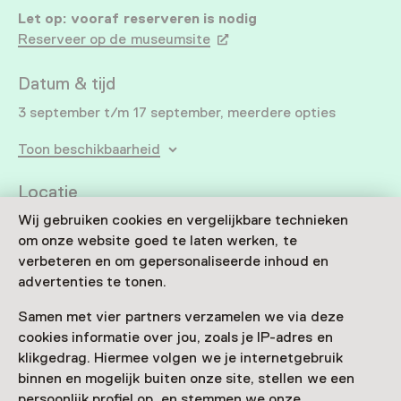
Let op: vooraf reserveren is nodig
Reserveer op de museumsite
Datum & tijd
3 september t/m 17 september, meerdere opties
Toon beschikbaarheid
Locatie
Huis Verwolde
Wij gebruiken cookies en vergelijkbare technieken
om onze website goed te laten werken, te
Jonker Emilelaan 4
7245 TL Laren
verbeteren en om gepersonaliseerde inhoud en
Route plannen
Opent in een nieuw tabblad
advertenties te tonen.
0573 - 40 18 25
Samen met vier partners verzamelen we via deze
cookies informatie over jou, zoals je IP-adres en
Vandaag open van 11:00 tot 16:00 uur
klikgedrag. Hiermee volgen we je internetgebruik
Meer openingstijden
binnen en mogelijk buiten onze site, stellen we een
persoonlijk profiel op, en stemmen we onze