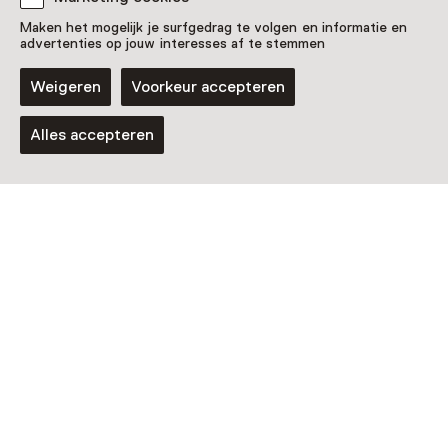
Maken het mogelijk je surfgedrag te volgen en informatie en
advertenties op jouw interesses af te stemmen
Weigeren
Voorkeur accepteren
Alles accepteren
Activiteit
Natuurexpeditie kriebelbeestjes
T/m 14 oktober, meerdere opties
Voor 5 t/m 12 jaar