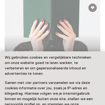
Tentoonstelling
Omslag: boeken van nu voor later
Wij gebruiken cookies en vergelijkbare technieken
om onze website goed te laten werken, te
T/m 27 september van 11:00 tot 17:00
verbeteren en om gepersonaliseerde inhoud en
advertenties te tonen.
Samen met vier partners verzamelen we via deze
cookies informatie over jou, zoals je IP-adres en
Nog meer ontdekken
klikgedrag. Hiermee volgen we je internetgebruik
binnen en mogelijk buiten onze site, stellen we een
persoonlijk profiel op, en stemmen we onze