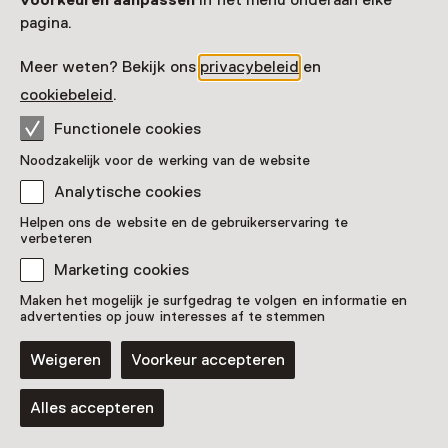
Locatie
voorkeuren aanpassen
in het menu onderaan elke
pagina.
Huis van het boek
Prinsessegracht 30
Meer weten? Bekijk ons
privacybeleid
en
2514 AP Den Haag
cookiebeleid
.
Route plannen
Opent in een nieuw tabblad
Functionele cookies
070 - 34 62 700
Noodzakelijk voor de werking van de website
Vandaag open van 11:00 tot 17:00 uur
Analytische cookies
Meer openingstijden
Helpen ons de website en de gebruikerservaring te
verbeteren
Marketing cookies
Zien & doen in Huis van
Maken het mogelijk je surfgedrag te volgen en informatie en
advertenties op jouw interesses af te stemmen
het boek
Weigeren
Voorkeur accepteren
Alles accepteren