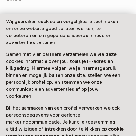
Wij gebruiken cookies en vergelijkbare technieken
om onze website goed te laten werken, te
Bezoekersinformatie
verbeteren en om gepersonaliseerde inhoud en
Toegang
advertenties te tonen.
Toegang is inbegrepen bij een entreeticket voor het
Samen met vier partners verzamelen we via deze
museum.
cookies informatie over jou, zoals je IP-adres en
Museumkaart of ticket kopen
klikgedrag. Hiermee volgen we je internetgebruik
binnen en mogelijk buiten onze site, stellen we een
Museumkaart geldig
persoonlijk profiel op, en stemmen we onze
communicatie en advertenties af op jouw
voorkeuren.
Datum
Bij het aanmaken van een profiel verwerken we ook
T/m 27 september van 11:00 tot 17:00
persoonsgegevens voor gerichte
Toon beschikbaarheid
marketingcommunicatie. Je kunt je toestemming
altijd wijzigen of intrekken door te klikken op
cookie