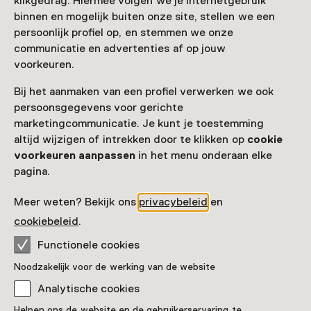
klikgedrag. Hiermee volgen we je internetgebruik
binnen en mogelijk buiten onze site, stellen we een
Faciliteiten
persoonlijk profiel op, en stemmen we onze
communicatie en advertenties af op jouw
Meer informatie op de museumsite
Opent in een nieuw tab
voorkeuren.
Bij het aanmaken van een profiel verwerken we ook
persoonsgegevens voor gerichte
marketingcommunicatie. Je kunt je toestemming
altijd wijzigen of intrekken door te klikken op
cookie
Zien & doen in Huis
voorkeuren aanpassen
in het menu onderaan elke
pagina.
Sonneveld
Meer weten? Bekijk ons
privacybeleid
en
cookiebeleid
.
Functionele cookies
Noodzakelijk voor de werking van de website
Analytische cookies
Helpen ons de website en de gebruikerservaring te