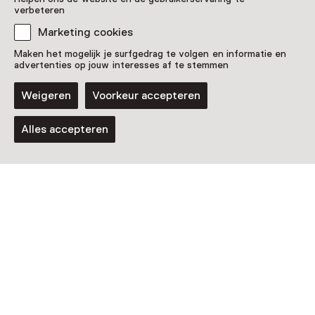
verbeteren
Marketing cookies
Maken het mogelijk je surfgedrag te volgen en informatie en
advertenties op jouw interesses af te stemmen
Audiotour
Het multi-zintuiglijke huis
Weigeren
Voorkeur accepteren
Alles accepteren
Nog meer ontdekken