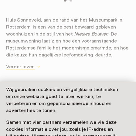
Huis Sonneveld, aan de rand van het Museumpark in
Rotterdam, is een van de best bewaard gebleven
woonhuizen in de stijl van het
Nieuwe Bouwen
. De
museumwoning laat zien hoe een vooraanstaande
Rotterdamse familie het modernisme omarmde, en hoe
die keuze hun dagelijkse leefomgeving kleurde.
Verder lezen
Toegang
Wij gebruiken cookies en vergelijkbare technieken
om onze website goed te laten werken, te
Museumkaart
geldig
verbeteren en om gepersonaliseerde inhoud en
advertenties te tonen.
Nog geen Museumkaart?
Samen met vier partners verzamelen we via deze
Museumkaart of ticket kopen
cookies informatie over jou, zoals je IP-adres en