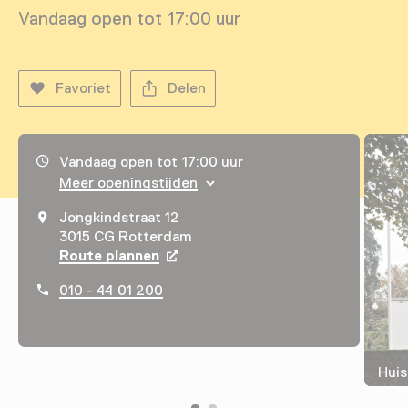
Vandaag open tot 17:00 uur
Favoriet
Delen
Openingstijden, adres & telefoonnummer
Vandaag open tot 17:00 uur
Meer openingstijden
Jongkindstraat 12
3015 CG Rotterdam
Route plannen
Opent in een nieuw tabblad
010 - 44 01 200
Huis