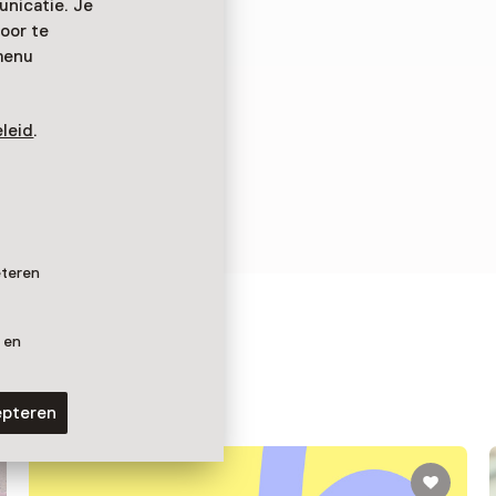
nicatie. Je
oor te
menu
leid
.
eteren
 en
epteren