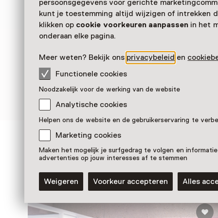
persoonsgegevens voor gerichte marketingcommu
kunt je toestemming altijd wijzigen of intrekken d
klikken op
cookie voorkeuren aanpassen
in het 
onderaan elke pagina.
Meer weten? Bekijk ons
privacybeleid
en
cookiebe
Functionele cookies
Noodzakelijk voor de werking van de website
Analytische cookies
Helpen ons de website en de gebruikerservaring te verb
Marketing cookies
Zien & doen in Het
Maken het mogelijk je surfgedrag te volgen en informatie
advertenties op jouw interesses af te stemmen
Schoenenkwartier
Weigeren
Voorkeur accepteren
Alles acc