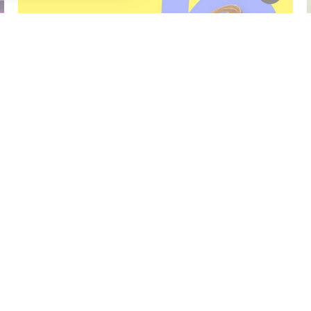
Tentoonstelling
MOVE! Van Spitzen tot Sneakers.
Dans als daad van vrijheid
T/m 27 september van 12:00 tot 17:00
Laad meer
:
Aanmelden Museumtips
Volg ons
es
Toegankelijkheidsverklaring
Cookie voorkeuren aanpassen