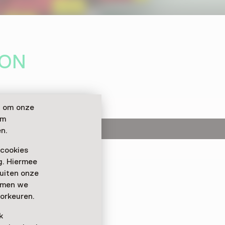
ION
n om onze
om
n.
 cookies
ag. Hiermee
 te denken over de
buiten onze
laire economie.
emmen we
ol van innovatie en
orkeuren.
k