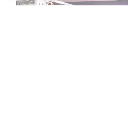
Vaste collectie
Wie De Schoen Past
Op zoek naar inspiratie? Ontvang onze nieuwsbrief
Contact
Over ons
Pers
Disclaimer
Privacy
Cooki