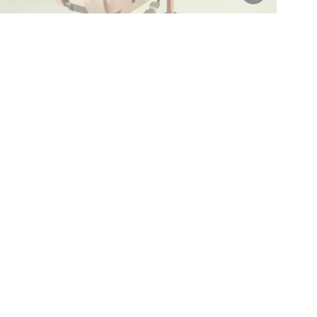
Workshop
Citybag next level
Zondag 30 augustus van 12 tot 16:30
uur
© Museumvereniging