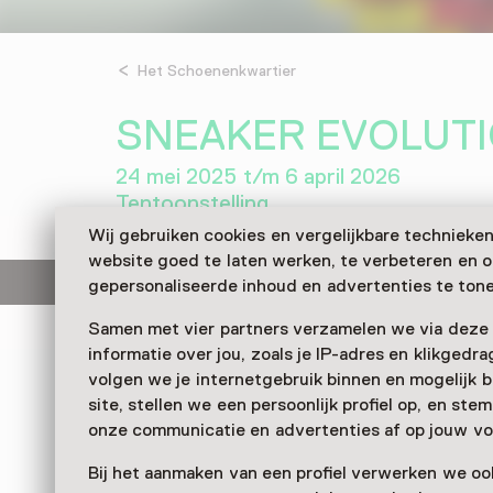
Het Schoenenkwartier
SNEAKER EVOLUT
24 mei 2025 t/m 6 april 2026
Tentoonstelling
Wij gebruiken cookies en vergelijkbare technieke
website goed te laten werken, te verbeteren en 
Deze activiteit is afgelopen.
gepersonaliseerde inhoud en advertenties te tone
Samen met vier partners verzamelen we via deze
informatie over jou, zoals je IP-adres en klikgedr
Sneaker Evolution
biedt een unieke kans om na
volgen we je internetgebruik binnen en mogelijk 
toekomst van schoenen en onze rol in de circu
site, stellen we een persoonlijk profiel op, en st
Ontdek de sneaker als mode-item én als symbo
onze communicatie en advertenties af op jouw vo
sociale verandering.
Bij het aanmaken van een profiel verwerken we oo
Verder lezen