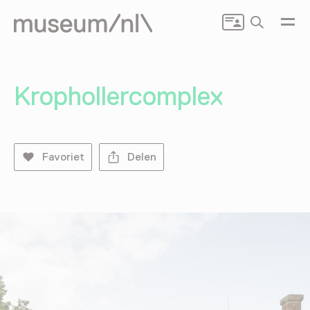
Zoeken
Krophollercomplex
Favoriet
Delen