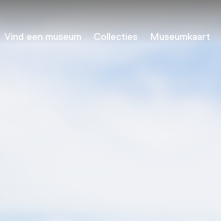
Vind een museum
Collecties
Museumkaart