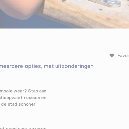
Favor
 meerdere opties, met uitzonderingen
t mooie weer? Stap aan
 Scheepvaartmuseum en
n de stad schoner
moet goed voor gezorgd