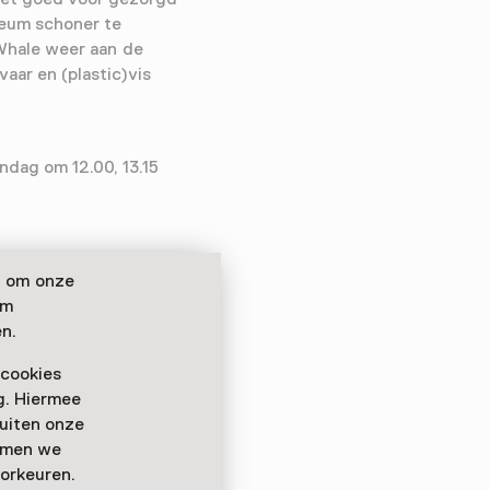
seum schoner te
Whale weer aan de
aar en (plastic)vis
dag om 12.00, 13.15
n om onze
om
n.
 cookies
ag. Hiermee
buiten onze
emmen we
orkeuren.