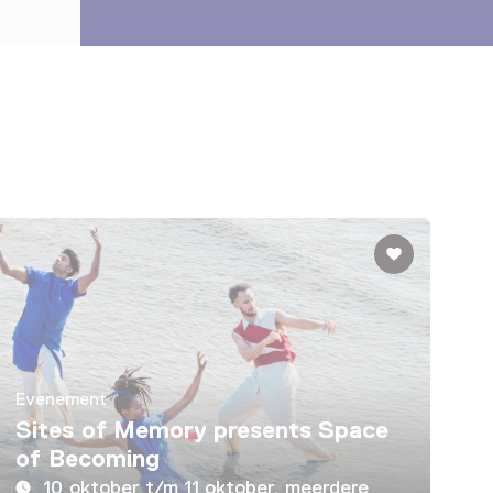
Evenement
Sites of Memory presents Space
of Becoming
10 oktober t/m 11 oktober, meerdere