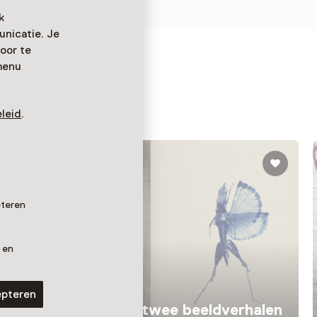
k
nicatie. Je
oor te
menu
leid
.
eteren
 en
Tentoonstelling
epteren
Eko – Japan in twee beeldverhalen