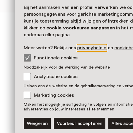
Bij het aanmaken van een profiel verwerken we oo
persoonsgegevens voor gerichte marketingcommu
kunt je toestemming altijd wijzigen of intrekken d
Zien & doen in Het
klikken op
cookie voorkeuren aanpassen
in het 
onderaan elke pagina.
Scheepvaartmuseum
Meer weten? Bekijk ons
privacybeleid
en
cookiebe
Functionele cookies
Noodzakelijk voor de werking van de website
Analytische cookies
Helpen ons de website en de gebruikerservaring te verb
Marketing cookies
Maken het mogelijk je surfgedrag te volgen en informatie
advertenties op jouw interesses af te stemmen
Vaste collectie
Weigeren
Voorkeur accepteren
Alles acc
Het verhaal van de walvis