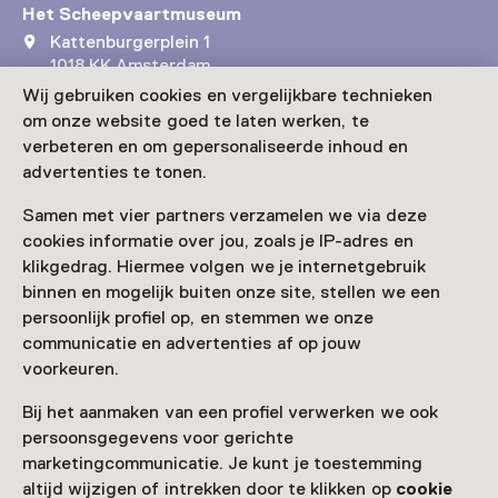
Het Scheepvaartmuseum
Kattenburgerplein 1
1018 KK Amsterdam
Route plannen
Opent in een nieuw tabblad
Wij gebruiken cookies en vergelijkbare technieken
om onze website goed te laten werken, te
020 - 52 32 222
verbeteren en om gepersonaliseerde inhoud en
Vandaag open van 10:00 tot 17:00 uur
advertenties te tonen.
Meer openingstijden
Samen met vier partners verzamelen we via deze
cookies informatie over jou, zoals je IP-adres en
klikgedrag. Hiermee volgen we je internetgebruik
binnen en mogelijk buiten onze site, stellen we een
Zien & doen in Het
persoonlijk profiel op, en stemmen we onze
communicatie en advertenties af op jouw
Scheepvaartmuseum
voorkeuren.
Bij het aanmaken van een profiel verwerken we ook
persoonsgegevens voor gerichte
marketingcommunicatie. Je kunt je toestemming
altijd wijzigen of intrekken door te klikken op
cookie