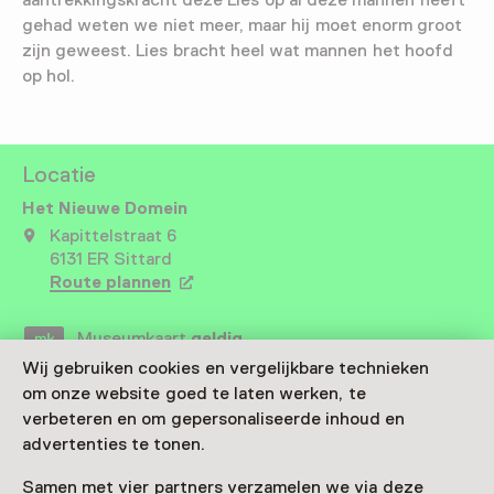
gehad weten we niet meer, maar hij moet enorm groot
zijn geweest. Lies bracht heel wat mannen het hoofd
op hol.
Locatie
Het Nieuwe Domein
Kapittelstraat 6
6131 ER Sittard
Route plannen
Opent in een nieuw tabblad
Museumkaart
geldig
Wij gebruiken cookies en vergelijkbare technieken
om onze website goed te laten werken, te
Bezoek museumpagina
verbeteren en om gepersonaliseerde inhoud en
advertenties te tonen.
Samen met vier partners verzamelen we via deze