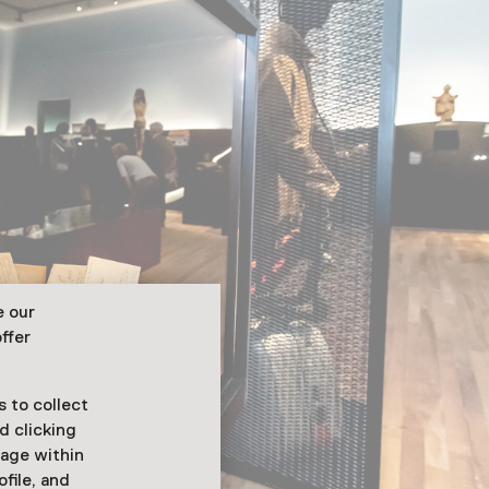
e our
ffer
 to collect
d clicking
sage within
ofile, and