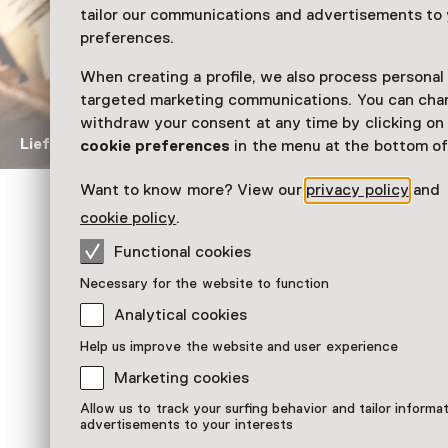
tailor our communications and advertisements to
preferences.
When creating a profile, we also process personal
targeted marketing communications. You can cha
withdraw your consent at any time by clicking o
Liefdesbrievenkoffer van Lies
Liefdesbrievenkoffer van
cookie preferences
in the menu at the bottom of
Want to know more? View our
privacy policy
and
cookie policy
.
Geliefde vrouw
Functional cookies
Deze koffer bevat een schat aan brieven. En 
maar liefdesbrieven. Wel 600! Alle brieven zi
Necessary for the website to function
Wereldoorlog geschreven. En ze zijn allemaal
Analytical cookies
Sittardse vrouw: Lies. Zij kreeg brieven van m
Het zijn vooral Nederlandse mannen, maar ook
Help us improve the website and user experience
Duitser. Welke aantrekkingskracht deze Lies 
Marketing cookies
heeft gehad weten we niet meer, maar hij moe
Allow us to track your surfing behavior and tailor informa
geweest. Lies bracht heel wat mannen het hoo
advertisements to your interests