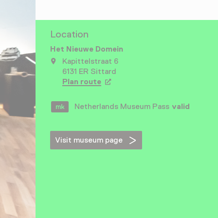
Location
Het Nieuwe Domein
Kapittelstraat 6
6131 ER Sittard
Plan route
Opens in a new tab
Netherlands Museum Pass
valid
Visit museum page