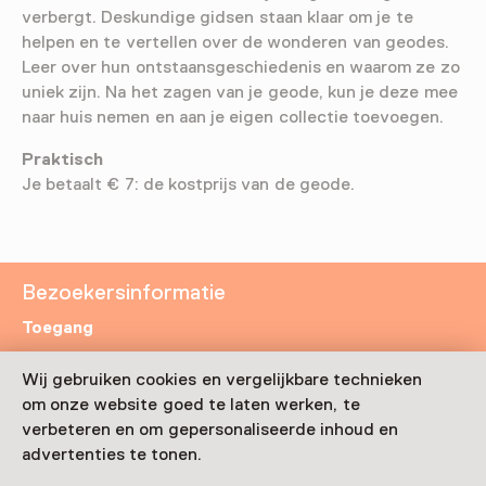
verbergt. Deskundige gidsen staan klaar om je te
helpen en te vertellen over de wonderen van geodes.
Leer over hun ontstaansgeschiedenis en waarom ze zo
uniek zijn. Na het zagen van je geode, kun je deze mee
naar huis nemen en aan je eigen collectie toevoegen.
Praktisch
Je betaalt € 7: de kostprijs van de geode.
Bezoekersinformatie
Toegang
Ticketinformatie
Wij gebruiken cookies en vergelijkbare technieken
om onze website goed te laten werken, te
verbeteren en om gepersonaliseerde inhoud en
Leeftijd
advertenties te tonen.
Voor 5 t/m 18 jaar en volwassenen