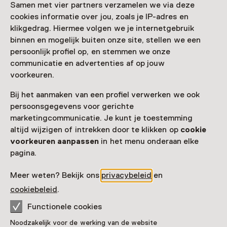
Samen met vier partners verzamelen we via deze
cookies informatie over jou, zoals je IP-adres en
Datum
klikgedrag. Hiermee volgen we je internetgebruik
Doorlopend, Meerdere opties
binnen en mogelijk buiten onze site, stellen we een
persoonlijk profiel op, en stemmen we onze
Toon beschikbaarheid
communicatie en advertenties af op jouw
voorkeuren.
Locatie
Bij het aanmaken van een profiel verwerken we ook
Geologisch Museum Hofland
persoonsgegevens voor gerichte
Hilversumseweg 51
marketingcommunicatie. Je kunt je toestemming
1251 EW Laren
altijd wijzigen of intrekken door te klikken op
cookie
Route plannen
Opent in een nieuw tabblad
voorkeuren aanpassen
in het menu onderaan elke
035 - 53 82 520
pagina.
Vandaag open van 13:00 tot 16:30 uur
Meer weten? Bekijk ons
privacybeleid
en
Meer openingstijden
cookiebeleid
.
Functionele cookies
Noodzakelijk voor de werking van de website