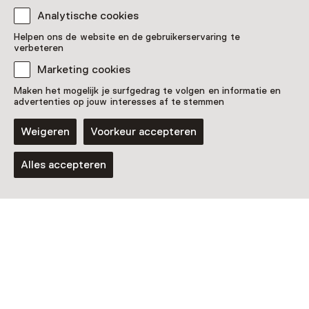
Zien & doen in
Analytische cookies
Geologisch Museum
Helpen ons de website en de gebruikerservaring te
verbeteren
Hofland
Marketing cookies
Maken het mogelijk je surfgedrag te volgen en informatie en
advertenties op jouw interesses af te stemmen
Weigeren
Voorkeur accepteren
Alles accepteren
Speurtocht
Fossielen: Fabels & Feiten
Voor 5 t/m 12 jaar