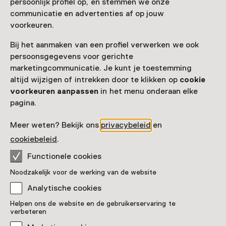
persoonlijk profiel op, en stemmen we onze
Toegang
communicatie en advertenties af op jouw
voorkeuren.
Museumkaart
geldig
Bij het aanmaken van een profiel verwerken we ook
persoonsgegevens voor gerichte
Nog geen Museumkaart?
marketingcommunicatie. Je kunt je toestemming
Museumkaart of ticket kopen
altijd wijzigen of intrekken door te klikken op
cookie
voorkeuren aanpassen
in het menu onderaan elke
pagina.
Faciliteiten
Meer weten? Bekijk ons
privacybeleid
en
Drinken
Parkeergelegenheid voor auto's
Museumwinkel
cookiebeleid
.
Meer informatie op de museumsite
Opent in een nieuw tab
Functionele cookies
Noodzakelijk voor de werking van de website
Analytische cookies
Helpen ons de website en de gebruikerservaring te
verbeteren
Nog meer ontdekken