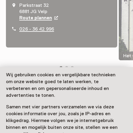
Parkstraat 32
6881 JG Velp
Route plannen
Opent in een nieuw tabblad
026 - 36 42 996
Het 
Wij gebruiken cookies en vergelijkbare technieken
om onze website goed te laten werken, te
Wormgangen van 500 miljoen jaar oud, een
verbeteren en om gepersonaliseerde inhoud en
dinosaurusei en mammoetoverblijfselen. Dit en talloze
advertenties te tonen.
mineralen, gesteenten en andere fossielen bewonder
Samen met vier partners verzamelen we via deze
je van dichtbij in het Gelders Geologisch Museum.
cookies informatie over jou, zoals je IP-adres en
Verder lezen
klikgedrag. Hiermee volgen we je internetgebruik
binnen en mogelijk buiten onze site, stellen we een