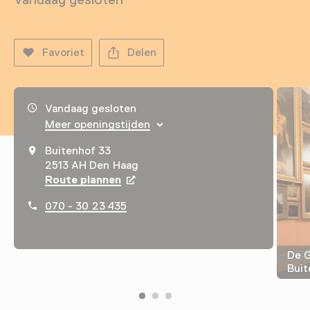
Favoriet
Delen
Openingstijden, adres & telefoonnummer
Vandaag gesloten
Meer openingstijden
Buitenhof 33
2513 AH Den Haag
Route plannen
Opent in een nieuw tabblad
070 - 30 23 435
De G
Buit