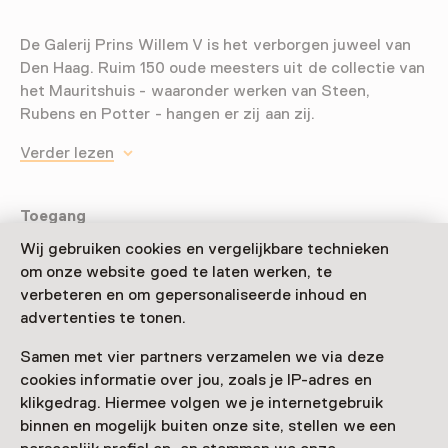
De Galerij Prins Willem V is het verborgen juweel van
Den Haag. Ruim 150 oude meesters uit de collectie van
het Mauritshuis - waaronder werken van Steen,
Rubens en Potter - hangen er zij aan zij.
Verder lezen
Toegang
Wij gebruiken cookies en vergelijkbare technieken
Museumkaart
geldig
om onze website goed te laten werken, te
verbeteren en om gepersonaliseerde inhoud en
Nog geen Museumkaart?
advertenties te tonen.
Museumkaart of ticket kopen
Samen met vier partners verzamelen we via deze
cookies informatie over jou, zoals je IP-adres en
klikgedrag. Hiermee volgen we je internetgebruik
Faciliteiten
binnen en mogelijk buiten onze site, stellen we een