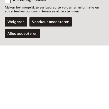
Marketing cookies
Maken het mogelijk je surfgedrag te volgen en informatie en
Vaste collectie
advertenties op jouw interesses af te stemmen
Galerij Prins Willem V
Weigeren
Voorkeur accepteren
Alles accepteren
Nog meer ontdekken