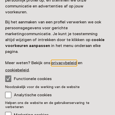
persoonlijk profiel op, en stemmen we onze
Meer informatie op de museumsite
Opent in een nieuw tab
communicatie en advertenties af op jouw
voorkeuren.
Bij het aanmaken van een profiel verwerken we ook
persoonsgegevens voor gerichte
marketingcommunicatie. Je kunt je toestemming
Zien & doen in Galerij
altijd wijzigen of intrekken door te klikken op
cookie
voorkeuren aanpassen
in het menu onderaan elke
Prins Willem V
pagina.
Meer weten? Bekijk ons
privacybeleid
en
cookiebeleid
.
Functionele cookies
Noodzakelijk voor de werking van de website
Analytische cookies
Helpen ons de website en de gebruikerservaring te
verbeteren