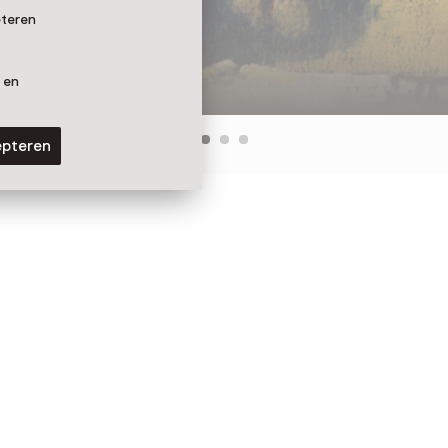
eteren
 en
epteren