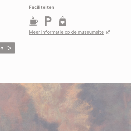
Faciliteiten
Drinken
Parkeergelegenheid voor auto's
Museumwinkel
Meer informatie op de museumsite
Opent in ee
en