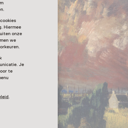
om
n.
 cookies
ag. Hiermee
buiten onze
emmen we
orkeuren.
k
nicatie. Je
oor te
menu
leid
.
van het