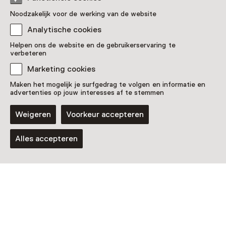
Noodzakelijk voor de werking van de website
Analytische cookies
Helpen ons de website en de gebruikerservaring te
verbeteren
Marketing cookies
Maken het mogelijk je surfgedrag te volgen en informatie en
advertenties op jouw interesses af te stemmen
Weigeren
Voorkeur accepteren
Tentoonstelling
Toeslagen Tragedie
Alles accepteren
T/m 1 november van 11:00 tot 17:00