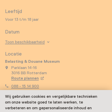
Leeftijd
Voor 13 t/m 18 jaar
Datum
Toon beschikbaarheid
Locatie
Belasting & Douane Museum
Parklaan 14-16
3016 BB Rotterdam
Route plannen
Opent in een nieuw tabblad
088 - 15 14 900
Vandaag open van 11:00 tot 17:00 uur
Wij gebruiken cookies en vergelijkbare technieken
Meer openingstijden
om onze website goed te laten werken, te
verbeteren en om gepersonaliseerde inhoud en