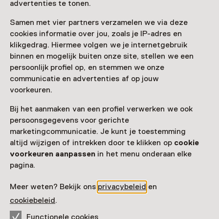
advertenties te tonen.
Samen met vier partners verzamelen we via deze
Zien & doen in Belasting
cookies informatie over jou, zoals je IP-adres en
klikgedrag. Hiermee volgen we je internetgebruik
& Douane Museum
binnen en mogelijk buiten onze site, stellen we een
persoonlijk profiel op, en stemmen we onze
communicatie en advertenties af op jouw
voorkeuren.
Bij het aanmaken van een profiel verwerken we ook
persoonsgegevens voor gerichte
marketingcommunicatie. Je kunt je toestemming
altijd wijzigen of intrekken door te klikken op
cookie
voorkeuren aanpassen
in het menu onderaan elke
pagina.
Activiteit
Douanespreekuur met Leon Warnies
Meer weten? Bekijk ons
privacybeleid
en
cookiebeleid
21 oktober t/m 19 december, meerdere
.
opties
Functionele cookies