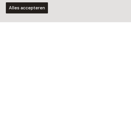
Alles accepteren
Tentoonstelling
Toeslagen Tragedie
T/m 1 november van 11:00 tot 17:00
Activiteit
GeldLab