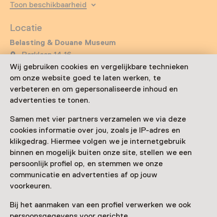
Toon beschikbaarheid
Locatie
Belasting & Douane Museum
Parklaan 14-16
3016 BB Rotterdam
Wij gebruiken cookies en vergelijkbare technieken
Route plannen
Opent in een nieuw tabblad
om onze website goed te laten werken, te
verbeteren en om gepersonaliseerde inhoud en
088 - 15 14 900
advertenties te tonen.
Vandaag open tot 17:00 uur
Samen met vier partners verzamelen we via deze
Meer openingstijden
cookies informatie over jou, zoals je IP-adres en
klikgedrag. Hiermee volgen we je internetgebruik
binnen en mogelijk buiten onze site, stellen we een
persoonlijk profiel op, en stemmen we onze
Zien & doen in Belasting
communicatie en advertenties af op jouw
voorkeuren.
& Douane Museum
Bij het aanmaken van een profiel verwerken we ook
persoonsgegevens voor gerichte