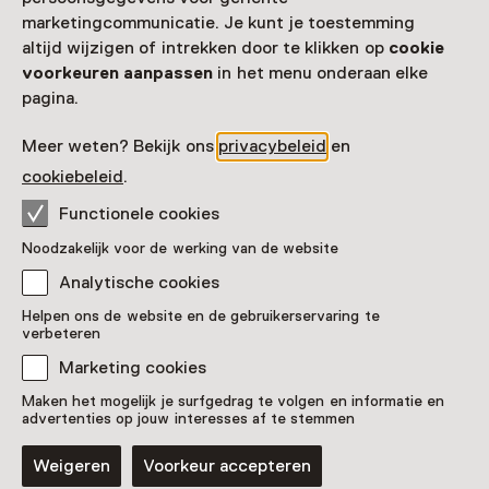
marketingcommunicatie. Je kunt je toestemming
altijd wijzigen of intrekken door te klikken op
cookie
voorkeuren aanpassen
in het menu onderaan elke
pagina.
Meer weten? Bekijk ons
privacybeleid
en
cookiebeleid
.
Functionele cookies
Activiteit
Douanespreekuur met Leon Warnies
Noodzakelijk voor de werking van de website
21 oktober t/m 19 december, meerdere
Analytische cookies
opties
Helpen ons de website en de gebruikerservaring te
verbeteren
Marketing cookies
Maken het mogelijk je surfgedrag te volgen en informatie en
advertenties op jouw interesses af te stemmen
Weigeren
Voorkeur accepteren