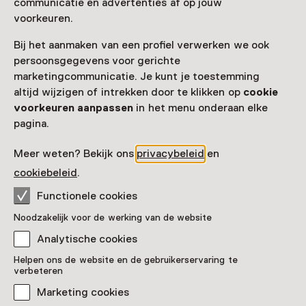
communicatie en advertenties af op jouw
voorkeuren.
Bij het aanmaken van een profiel verwerken we ook
persoonsgegevens voor gerichte
marketingcommunicatie. Je kunt je toestemming
altijd wijzigen of intrekken door te klikken op
cookie
voorkeuren aanpassen
in het menu onderaan elke
pagina.
Meer weten? Bekijk ons
privacybeleid
en
cookiebeleid
.
Functionele cookies
Noodzakelijk voor de werking van de website
Analytische cookies
Zilveren kandelaars
Helpen ons de website en de gebruikerservaring te
verbeteren
Pronkstuk
Marketing cookies
Museum Thorn, Thorn