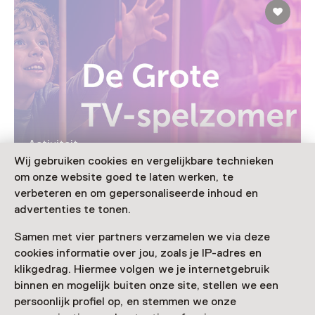
Activiteit
De Grote TV-Spelzomer
Wij gebruiken cookies en vergelijkbare technieken
om onze website goed te laten werken, te
T/m 23 augustus van 10 tot 17 uur
verbeteren en om gepersonaliseerde inhoud en
advertenties te tonen.
Samen met vier partners verzamelen we via deze
cookies informatie over jou, zoals je IP-adres en
Nog meer ontdekken
klikgedrag. Hiermee volgen we je internetgebruik
binnen en mogelijk buiten onze site, stellen we een
persoonlijk profiel op, en stemmen we onze